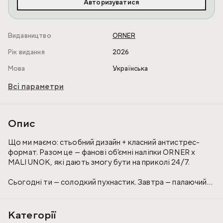
Авторизуватися
Видавництво
ORNER
Рік видання
2026
Мова
Українська
Всі параметри
Опис
Що ми маємо: стьобний дизайн + класний антистрес-
формат. Разом це — фанові об’ємні наліпки ORNER x
MALIUNOK, які дають змогу бути на приколі 24/7.
Сьогодні ти — солодкий пухнастик. Завтра — палаючий
опосум. Розуміємо, приймаємо і маємо дещо, що чудово
транслює цю двоїстість дорослого життя.
Категорії
Об’ємні стікери — іронічні та трохи зухвалі. Ліпи їх на