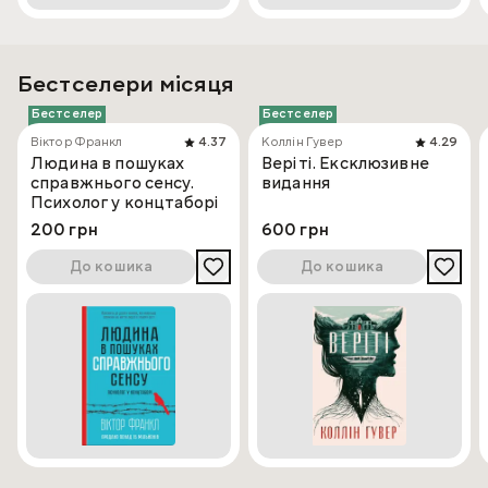
Бестселери місяця
Бестселер
Бестселер
Віктор Франкл
4.37
Коллін Гувер
4.29
Людина в пошуках
Веріті. Ексклюзивне
справжнього сенсу.
видання
Психолог у концтаборі
200 грн
600 грн
До кошика
До кошика