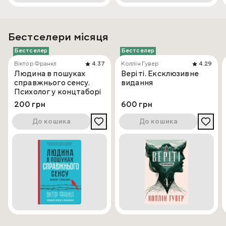
Бестселери місяця
Бестселер
Бестселер
Віктор Франкл
4.37
Коллін Гувер
4.29
Людина в пошуках
Веріті. Ексклюзивне
справжнього сенсу.
видання
Психолог у концтаборі
200 грн
600 грн
До кошика
До кошика