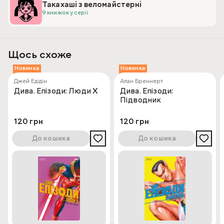
Такахаші з веломайстерні
9 книжок у серії
Щось схоже
Новинка
Новинка
Джей Едідін
Алан Бреннерт
Дива. Епізоди: Люди Х
Дива. Епізоди:
Підводник
120 грн
120 грн
До кошика
До кошика