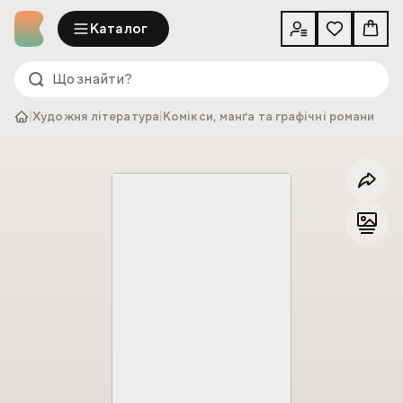
Каталог
|
Художня література
|
Комікси, манґа та графічні романи