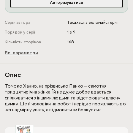
Авторизуватися
Серія автора
Такахаші з веломайстерні
Порядок у серії
1 з 9
Кількість сторінок
168
Всі параметри
Опис
Томоко Ханно, на прізвисько Панко — самотня
тридцятирічна жінка. Їй не дуже добре вдається
спілкуватися з іншими людьми та відстоювати власну
думку. Ще й чоловіки на роботі нерідко проявляють до
неї надмірну увагу, а відмовити їм бракує сил.
Коли ланцюг її несправного велосипеда знову злітає,
жінка зустрічає Рьохея Такахаші з місцевої