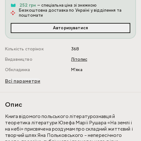
252 грн
— спеціальна ціна зі знижкою
Безкоштовна доставка по Україні у відділення та
поштомати
Авторизуватися
Кількість сторінок
368
Видавництво
Літопис
Обкладинка
М'яка
Всі параметри
Опис
Книга відомого польського літературознавця й
теоретика літератури Юзефа Марії Рушара «На землі і
на небі» присвячена роздумам про складний життєвий і
творчий шлях Яна Польковського – непересічного