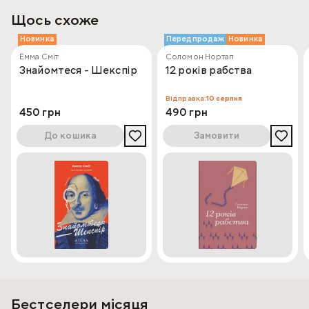
Щось схоже
Новинка
Передпродаж
Новинка
Емма Сміт
Соломон Нортап
Знайомтеся - Шекспір
12 років рабства
Відправка:
10 серпня
450 грн
490 грн
До кошика
Замовити
Бестселери місяця