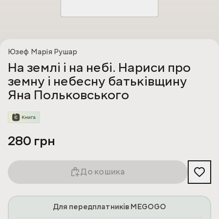
Юзеф Марія Рушар
На землі і на небі. Нариси про
земну і небесну батьківщину
Яна Польковського
280 грн
До кошика
Для передплатників MEGOGO