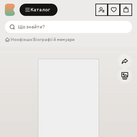
Каталог
|
Нонфікшн
|
Біографії й мемуари