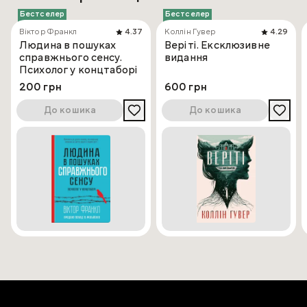
Бестселер
Бестселер
Віктор Франкл
4.37
Коллін Гувер
4.29
Людина в пошуках
Веріті. Ексклюзивне
справжнього сенсу.
видання
Психолог у концтаборі
200 грн
600 грн
До кошика
До кошика