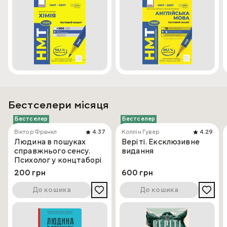
Бестселери місяця
Бестселер
Бестселер
Віктор Франкл
4.37
Коллін Гувер
4.29
Людина в пошуках
Веріті. Ексклюзивне
справжнього сенсу.
видання
Психолог у концтаборі
200 грн
600 грн
До кошика
До кошика