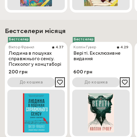
Бестселери місяця
Бестселер
Бестселер
Віктор Франкл
4.37
Коллін Гувер
4.29
Людина в пошуках
Веріті. Ексклюзивне
справжнього сенсу.
видання
Психолог у концтаборі
200 грн
600 грн
До кошика
До кошика