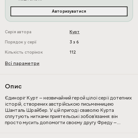
Авторизуватися
Серія автора
Курт
Порядок у серії
3 з 6
Кількість сторінок
112
Всі параметри
Опис
Єдиноріг Курт — незвичайний герой цілої серії дотепних
історій, створених австрійською письменницею
Шанталь Шрайбер. У цій пригоді сваволю Курта
сплутують нитками приятельські зобов’язання: він
просто мусить допомогти своєму другу Фреду —
ватажку золотих рибок-ніндзя. Адже молоді риби
кудись зникають! А коли подорож стає справді