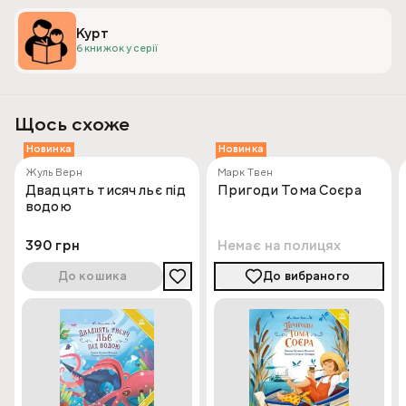
Курт
6 книжок у серії
Щось схоже
Новинка
Новинка
Жуль Верн
Марк Твен
Двадцять тисяч льє під
Пригоди Тома Соєра
водою
390 грн
Немає на полицях
До кошика
До вибраного