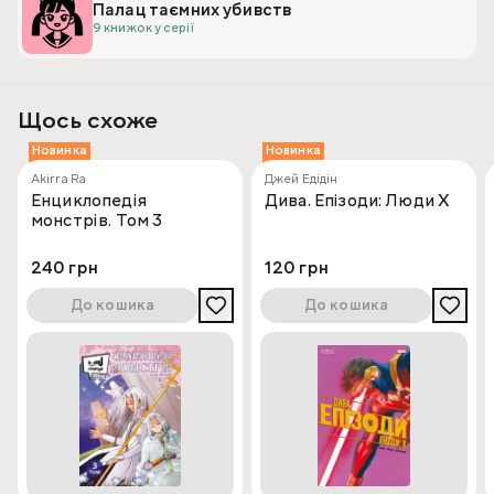
Палац таємних убивств
9 книжок у серії
Щось схоже
Новинка
Новинка
Akirra Ra
Джей Едідін
Енциклопедія
Дива. Епізоди: Люди Х
монстрів. Том 3
240 грн
120 грн
До кошика
До кошика