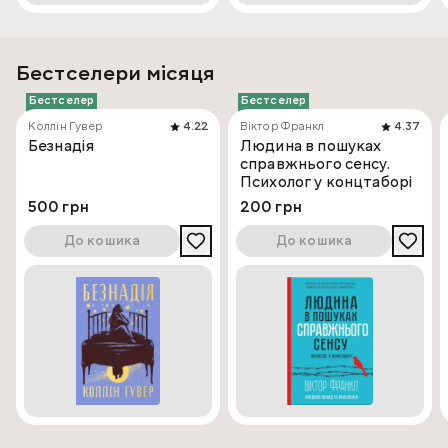
Бестселери місяця
Бестселер
Бестселер
Коллін Гувер
4.22
Віктор Франкл
4.37
Безнадія
Людина в пошуках
справжнього сенсу.
Психолог у концтаборі
500 грн
200 грн
До кошика
До кошика