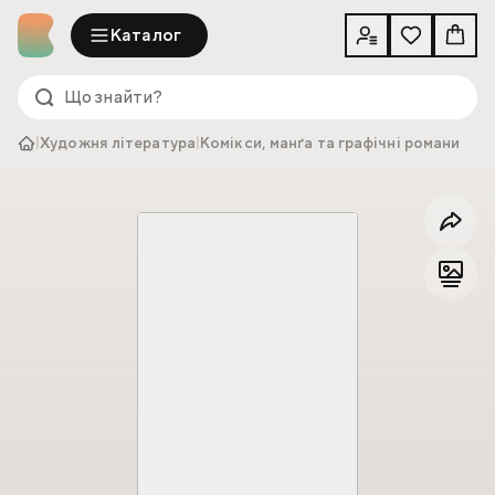
Каталог
|
Художня література
|
Комікси, манґа та графічні романи