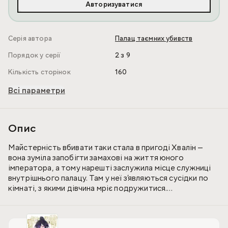
Авторизуватися
Серія автора
Палац таємних убивств
Порядок у серії
2 з 9
Кількість сторінок
160
Всі параметри
Опис
Майстерність вбивати таки стала в пригоді Хвалін —
вона зуміла запобігти замахові на життя юного
імператора, а тому нарешті заслужила місце служниці
внутрішнього палацу. Там у неї з’являються сусідки по
кімнаті, з якими дівчина мріє подружитися.
Проте її сусідкам зараз зовсім не до цього. Понад усе
служниці бояться чимось образити доньку грізного Ван