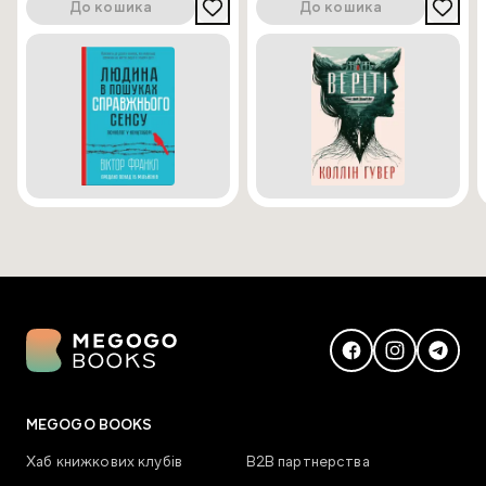
До кошика
До кошика
MEGOGO BOOKS
Хаб книжкових клубів
В2В партнерства