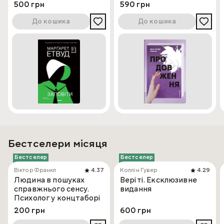
500 грн
590 грн
До кошика
До кошика
Бестселери місяця
Бестселер
Бестселер
Віктор Франкл
4.37
Коллін Гувер
4.29
Людина в пошуках
Веріті. Ексклюзивне
справжнього сенсу.
видання
Психолог у концтаборі
200 грн
600 грн