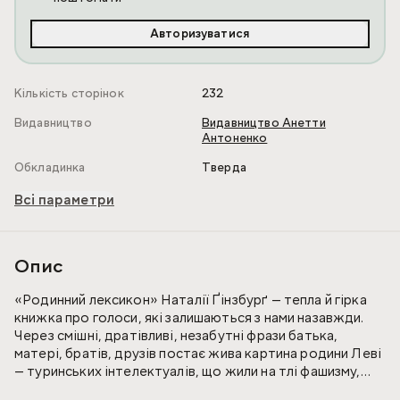
Авторизуватися
Кількість сторінок
232
Видавництво
Видавництво Анетти
Антоненко
Обкладинка
Тверда
Всі параметри
Опис
«Родинний лексикон» Наталії Ґінзбурґ — тепла й гірка
книжка про голоси, які залишаються з нами назавжди.
Через смішні, дратівливі, незабутні фрази батька,
матері, братів, друзів постає жива картина родини Леві
— туринських інтелектуалів, що жили на тлі фашизму,
війни й тривожного післявоєнного часу.