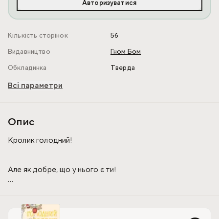
Авторизуватися
Кількість сторінок
56
Видавництво
Гном Бом
Обкладинка
Тверда
Всі параметри
Опис
Кролик голодний!
Але як добре, що у нього є ти!
Візьми шарф кролика, щоб допомогти йому зібрати
смачні яблучка, потім потряси книгу, щоб яблучка впали.