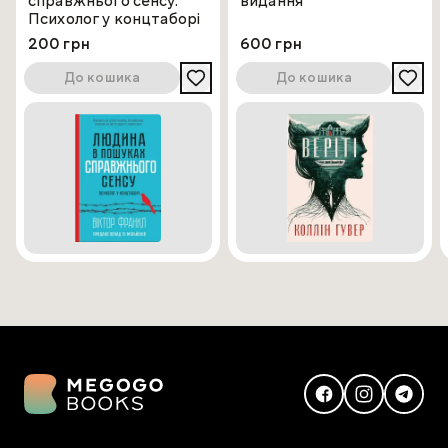
справжнього сенсу.
видання
Психолог у концтаборі
200 грн
600 грн
До кошика
До кошика