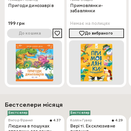
Пригоди динозаврів
Примовлянки-
забавлянки
199 грн
Немає на полицях
До кошика
До вибраного
Бестселери місяця
Бестселер
Бестселер
Віктор Франкл
4.37
Коллін Гувер
4.29
Людина в пошуках
Веріті. Ексклюзивне