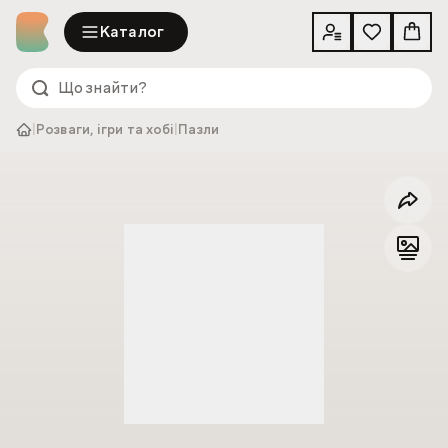
Каталог
|
Розваги, ігри та хобі
|
Пазли