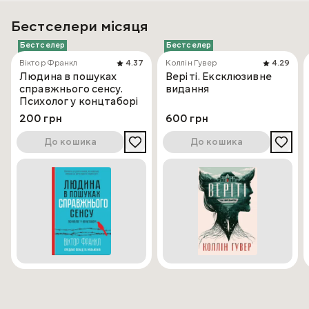
Бестселери місяця
Бестселер
Бестселер
Віктор Франкл
4.37
Коллін Гувер
4.29
Людина в пошуках
Веріті. Ексклюзивне
справжнього сенсу.
видання
Психолог у концтаборі
200 грн
600 грн
До кошика
До кошика