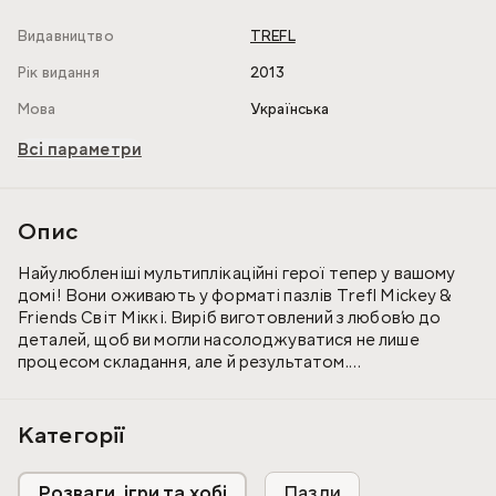
Видавництво
TREFL
Рік видання
2013
Мова
Українська
Всі параметри
Опис
Найулюбленіші мультиплікаційні герої тепер у вашому
домі! Вони оживають у форматі пазлів Trefl Mickey &
Friends Світ Міккі. Виріб виготовлений з любов’ю до
деталей, щоб ви могли насолоджуватися не лише
процесом складання, але й результатом.
Пазл складається з 1000 різних за формою і розміром
елементів, які виготовлені з якісного щільного картону
Категорії
покритого спеціальним шаром, який не відбиває світла.
Вони мають надійні пазлові замки, що забезпечують
Розваги, ігри та хобі
Пазли
чудову фіксацію. Спершу розкладіть всі елементи на