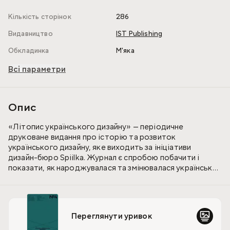
Кількість сторінок
286
Видавництво
IST Publishing
Обкладинка
М'яка
Всі параметри
Опис
«Літопис українського дизайну» — періодичне
друковане видання про історію та розвиток
українського дизайну, яке виходить за ініціативи
дизайн-бюро Spiilka. Журнал є спробою побачити і
показати, як народжувалася та змінювалася українська
дизайн-ідентичність.
Четвертий випуск про неочікуваний зв’язок між
опішняньскою керамікою та українським авангардом,
Переглянути уривок
між театральною сценографією та сучасними
шрифтами, між «Енеїдою» та «колірністю», між