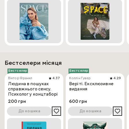
Бестселери місяця
Бестселер
Бестселер
Віктор Франкл
4.37
Коллін Гувер
4.29
Людина в пошуках
Веріті. Ексклюзивне
справжнього сенсу.
видання
Психолог у концтаборі
200 грн
600 грн
До кошика
До кошика