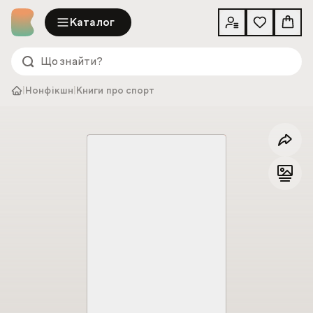
Каталог
|
Нонфікшн
|
Книги про спорт