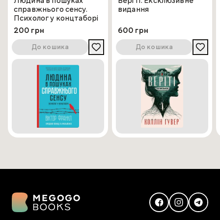
Людина в пошуках
Веріті. Ексклюзивне
справжнього сенсу.
видання
Психолог у концтаборі
200 грн
600 грн
До кошика
До кошика