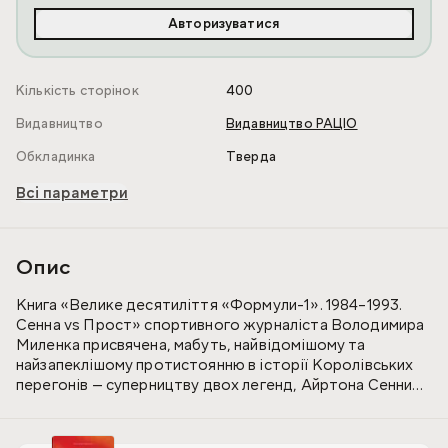
Авторизуватися
Кількість сторінок
400
Видавництво
Видавництво РАЦІО
Обкладинка
Тверда
Всі параметри
Опис
Книга «Велике десятиліття «Формули-1». 1984–1993.
Сенна vs Прост» спортивного журналіста Володимира
Миленка присвячена, мабуть, найвідомішому та
найзапеклішому протистоянню в історії Королівських
перегонів — суперництву двох легенд, Айртона Сенни
та Алена Проста.
Видання містить описи всіх 142 етапів, у яких разом