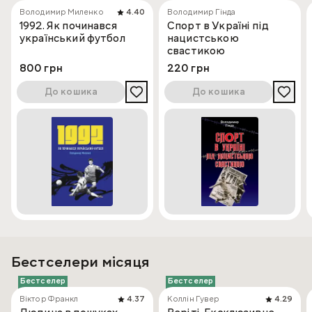
Володимир Миленко
4.40
Володимир Гінда
1992. Як починався
Спорт в Україні під
український футбол
нацистською
свастикою
800 грн
220 грн
До кошика
До кошика
Бестселери місяця
Бестселер
Бестселер
Віктор Франкл
4.37
Коллін Гувер
4.29