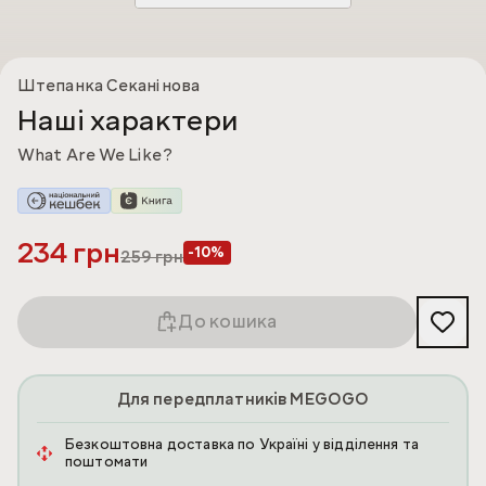
Штепанка Секанінова
Наші xарактери
What Are We Like?
234 грн
-10%
259
грн
До кошика
Для передплатників MEGOGO
Безкоштовна доставка по Україні у відділення та
поштомати