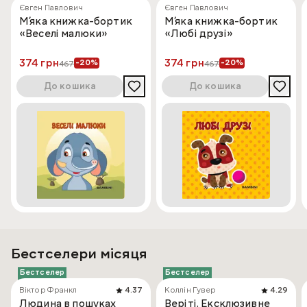
Євген Павлович
Євген Павлович
Мʼяка книжка-бортик
Мʼяка книжка-бортик
«Веселі малюки»
«Любі друзі»
374 грн
374 грн
-20%
-20%
467
467
До кошика
До кошика
Бестселери місяця
Бестселер
Бестселер
Віктор Франкл
4.37
Коллін Гувер
4.29
Людина в пошуках
Веріті. Ексклюзивне