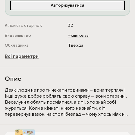
Авторизуватися
Кількість сторінок
32
Видавництво
#книголав
Обкладинка
Тверда
Всі параметри
Опис
Деякі люди не проти чекати годинами — вони терплячі.
Інші дуже добре роблять свою справу — вони старанні.
Веселуни люблять посміятися, а є ті, хто знай собі
журиться. Коли в кімнаті нічого не знайти, кіт
перевернув вазон, на столі безлад — чому хтось ніяк не
наведе порядок? Чи радо ти позичаєш іграшки друзям,
чи не любиш ділитися своїми речами? Або ти вагаєшся...
Що ж, усі ми різні! А ця книжка — для тебе і про нас усіх: