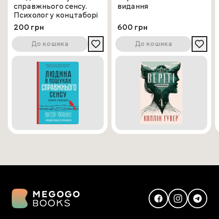
справжнього сенсу.
видання
Психолог у концтаборі
200 грн
600 грн
До кошика
До кошика