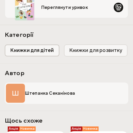
історії про наші характери й жарти про те, чому ми так
Переглянути уривок
поводимося.
Категорії
Книжки для дітей
Книжки для розвитку
Автор
Ш
Штепанка Секанінова
Щось схоже
Акція
Новинка
Акція
Новинка