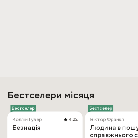
Бестселери місяця
Бестселер
Бестселер
Коллін Гувер
Віктор Франкл
4.22
Безнадія
Людина в пош
справжнього с