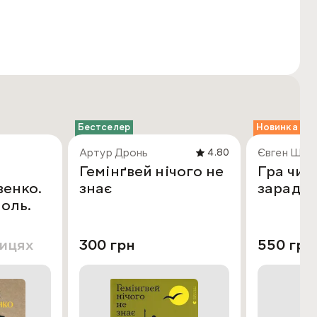
Бестселер
Новинка
Артур Дронь
Євген Шиб
4.80
Гемінґвей нічого не
Гра чис
венко.
знає
заради 
поль.
лицях
300 грн
550 грн