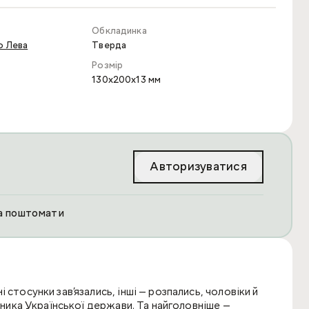
Обкладинка
о Лева
Тверда
Розмір
130x200x13 мм
Авторизуватися
та поштомати
стосунки зав’язались, інші — розпались, чоловіки й
исника Української держави. Та найголовніше —