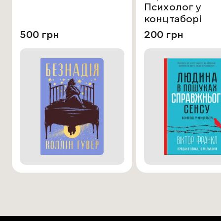
Психолог у
концтаборі
500 грн
200 грн