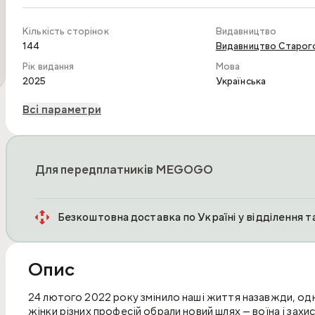
Кількість сторінок
Видавництво
144
Видавництво Старог
Рік видання
Мова
2025
Українська
Всі параметри
Для передплатників MEGOGO
Безкоштовна доставка по Україні у відділення 
Опис
24 лютого 2022 року змінило наші життя назавжди, одні 
жінки різних професій обрали новий шлях — воїна і зах