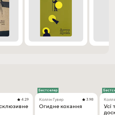
Бестселер
Бестс
Коллін Гувер
Коллі
4.29
3.98
ксклюзивне
Огидне кохання
Усі 
дос