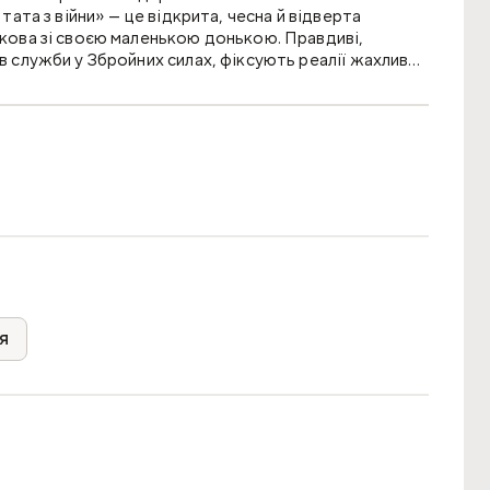
и тата з війни» — це відкрита, чесна й відверта
юкова зі ­своєю маленькою донькою. Правдиві,
ів служби у Збройних силах, фіксують реалії жахливої
 від доньки і закарбовують найболючіші, проте
відзняла документальні відеофіксації реалій війни,
я