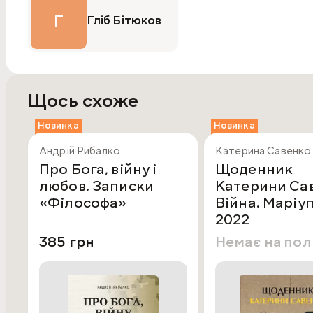
Г
Гліб Бітюков
Щось схоже
Новинка
Новинка
Андрій Рибалко
Катерина Савенко
Про Бога, війну і
Щоденник
любов. Записки
Катерини Са
«Філософа»
Війна. Маріу
2022
385 грн
Немає на по