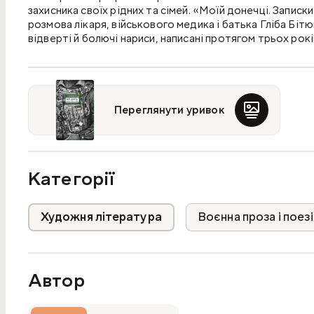
захисника своїх рідних та сімей. «Моїй до­неч­ці. Записк
розмова лікаря, військового медика і батька Гліба Біт
відверті й болючі нариси, написані протягом трьох рок
війни, показують досвід переживань батька на відстані
водночас найважливіші миті життя.
За двома нарисами Гліба Бітюкова студія «Вавилон-13» 
які ви знайдете за вміщеними QR-кодами.
Переглянути уривок
Категорії
Художня література
Воєнна проза і поезі
Автор