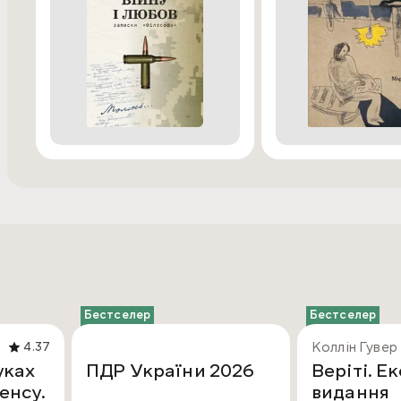
Бестселер
Бестселер
Коллін Гувер
4.37
уках
ПДР України 2026
Веріті. Е
енсу.
видання