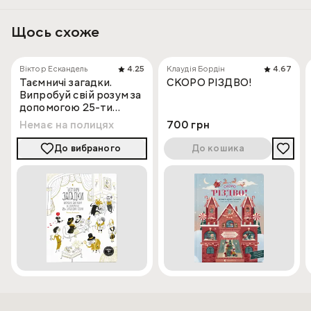
покрокову інструкцію.
Щось схоже
Віктор Ескандель
4.25
Клаудія Бордін
4.67
Таємничі загадки.
СКОРО РІЗДВО!
Випробуй свій розум за
допомогою 25-ти
загадкових історій
Немає на полицях
700 грн
До вибраного
До кошика