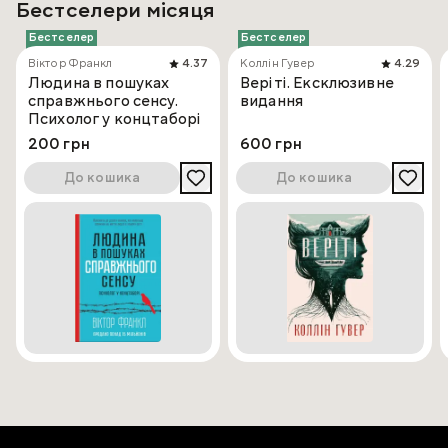
Бестселери місяця
Бестселер
Бестселер
Віктор Франкл
4.37
Коллін Гувер
4.29
Людина в пошуках
Веріті. Ексклюзивне
справжнього сенсу.
видання
Психолог у концтаборі
200 грн
600 грн
До кошика
До кошика