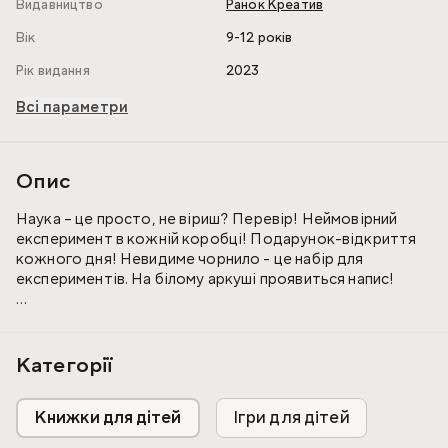
Видавництво
Ранок Креатив
Вік
9-12 років
Рік видання
2023
Всі параметри
Опис
Наука – це просто, не віриш? Перевір! Неймовірний
експеримент в кожній коробці! Подарунок-відкриття
кожного дня! Невидиме чорнило - це набір для
експериментів. На білому аркуші проявиться напис!
Давно мріяв стати суперагентом? Тоді ти точно маєш
уміти писати та читати зашифровані послання. У цьому
експерименті ти зможеш самостійно створити
Категорії
шпіонське невидиме чорнило.
Книжки для дітей
Ігри для дітей
Набір містить: хлорид кобальту, мірний стаканчик,
ватяна паличка, аркуш для напису, захисні рукавички,