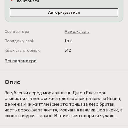
поштомати
Авторизуватися
Серія автора
Азійська сага
Порядок у серії
1 з 6
Кількість сторінок
512
Всі параметри
Опис
Загублений серед моря англієць Джон Блекторн
опиняється в недосяжній для європейців землях Японії,
де межа між життям і смертю тонша за лезо бритви,
честь дорожча за життя, мовчання важливіше за крик, а
слово самурая — закон. Він вчиться говорити чужою
мовою і розуміти власне серце. Пізнає чужі правила і
ставить під сумнів власні. Джон більше не безмовний