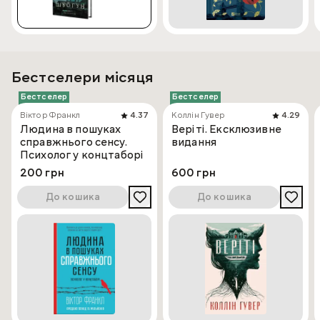
Бестселери місяця
Бестселер
Бестселер
Віктор Франкл
4.37
Коллін Гувер
4.29
Людина в пошуках
Веріті. Ексклюзивне
справжнього сенсу.
видання
Психолог у концтаборі
200 грн
600 грн
До кошика
До кошика