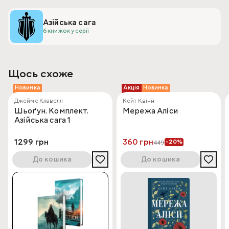
Азійська сага
6 книжок у серії
Щось схоже
Новинка
Акція
Новинка
Джеймс Клавелл
Кейт Квінн
Шьоґун. Комплект.
Мережа Аліси
Азійська сага 1
1299 грн
360 грн
-20%
449
До кошика
До кошика