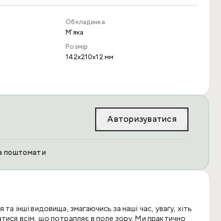
Обкладинка
М'яка
Розмір
142x210x12 мм
Авторизуватися
та поштомати
та інші видовища, змагаючись за наші час, увагу, хіть
тися всім, що потрапляє в поле зору. Ми практично