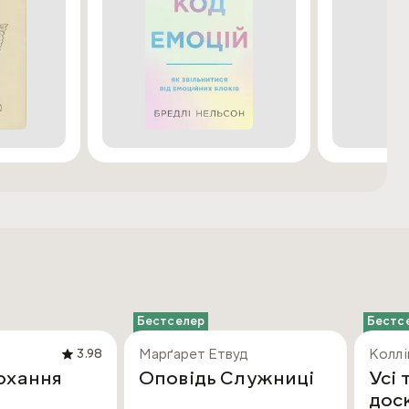
Бестселер
Бестс
Марґарет Етвуд
Коллі
3.98
охання
Оповідь Служниці
Усі 
дос