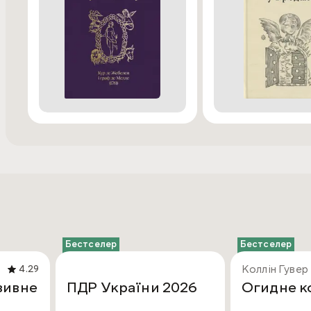
Бестселер
Бестселер
Коллін Гувер
4.29
зивне
ПДР України 2026
Огидне к