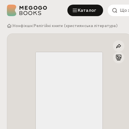
Каталог
|
Нонфікшн
|
Релігійні книги (християнська література)