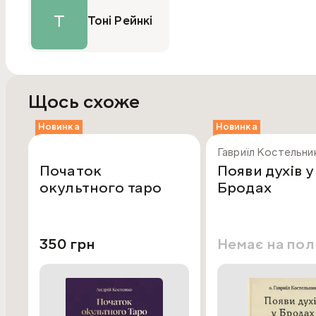
Т
Тоні Рейнкі
Щось схоже
Новинка
Новинка
Гавриїл Костельни
Початок
Появи духів у
окультного таро
Бродах
350 грн
Немає на по