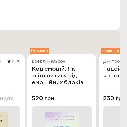
Новинка
Новинка
к
Бредлі Нельсон
Дмитро По
4.86
Код емоцій. Як
Тадей Г
звільнитися від
король 
емоційних блоків
лицях
520 грн
230 грн