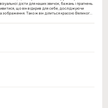
візуальної дієти для наших звичок, бажань і прагнень.
дивитися, що він відкрив для себе, досліджуючи
на зображення. Також він ділиться красою Великого
і серця й зосередити наш погляд в епоху цифрових