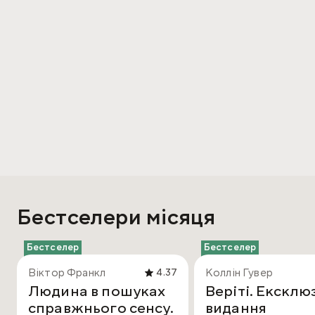
Бестселери місяця
Бестселер
Бестселер
Віктор Франкл
Коллін Гувер
4.37
Людина в пошуках
Веріті. Ексклю
справжнього сенсу.
видання