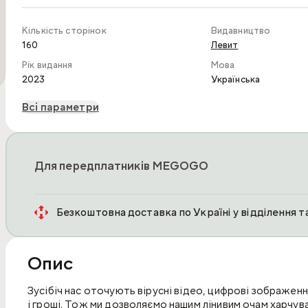
Кількість сторінок
Видавництво
160
Левит
Рік видання
Мова
2023
Українська
Всі параметри
Для передплатників MEGOGO
Безкоштовна доставка по Україні у відділення 
Опис
Зусібіч нас оточують вірусні відео, цифрові зображення 
і гроші. Тож ми дозволяємо нашим лінивим очам харчува