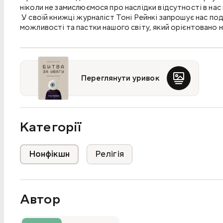
ніколи не замислюємося про наслідки відсутності в нас 
У своїй книжці журналіст Тоні Рейнкі запрошує нас по
можливості та пастки нашого світу, який орієнтовано 
Видовища, здатного наситити наші душі, наповнити наш
видовищ.
Переглянути уривок
Категорії
Нонфікшн
Релігія
Автор