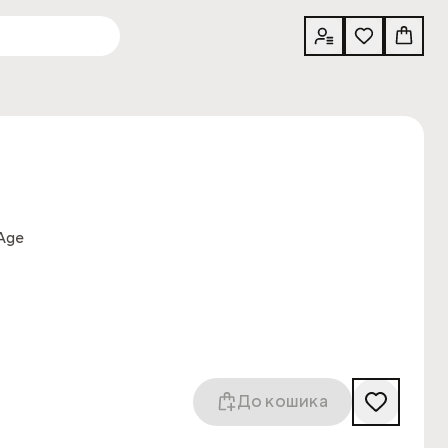
 Age
До кошика