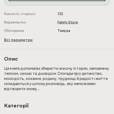
Кількість сторінок
132
Видавництво
Family Store
Обкладинка
Тверда
Всі параметри
Опис
Ця книга допомагає зберегти жіночу історію, наповнену
теплом, силою та досвідом. Спогади про дитинство,
молодість, кохання, родину, труднощі й радості життя
складаються у цілісну розповідь, яку неможливо
відтворити знову.
Кожна сторінка цієї книги стає містком між
поколіннями. Вона зберігає не лише події, а й почуття,
Категорії
настрій та життєву мудрість, що з часом набувають ще