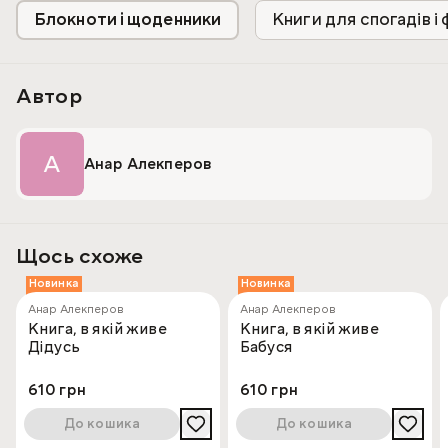
більшої цінності.
Блокноти і щоденники
Книги для спогадів 
Автор
А
Анар Алекперов
Щось схоже
Новинка
Новинка
Анар Алекперов
Анар Алекперов
Книга, в якій живе
Книга, в якій живе
Дідусь
Бабуся
610 грн
610 грн
До кошика
До кошика