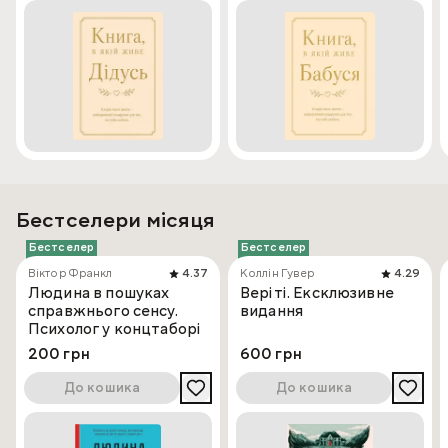
Бестселери місяця
Бестселер
Бестселер
Віктор Франкл
4.37
Коллін Гувер
4.29
Людина в пошуках
Веріті. Ексклюзивне
справжнього сенсу.
видання
Психолог у концтаборі
200 грн
600 грн
До кошика
До кошика