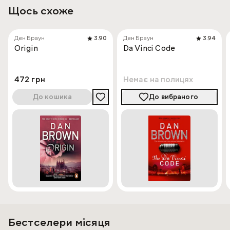
Щось схоже
Ден Браун
3.90
Ден Браун
3.94
Origin
Da Vinci Code
472 грн
Немає на полицях
До кошика
До вибраного
Бестселери місяця