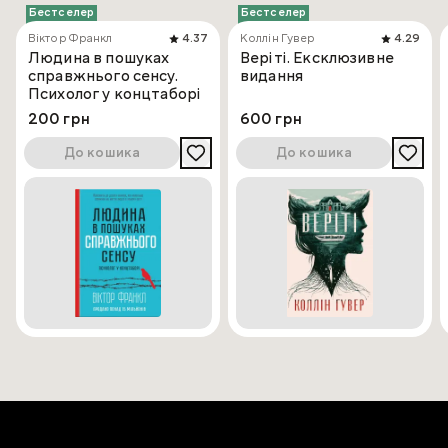
Бестселер
Бестселер
Віктор Франкл
4.37
Коллін Гувер
4.29
Людина в пошуках
Веріті. Ексклюзивне
справжнього сенсу.
видання
Психолог у концтаборі
200 грн
600 грн
До кошика
До кошика