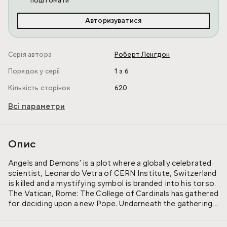
поштомати
Авторизуватися
Серія автора
Роберт Ленгдон
Порядок у серії
1 з 6
Кількість сторінок
620
Всі параметри
Опис
Angels and Demons’ is a plot where a globally celebrated
scientist, Leonardo Vetra of CERN Institute, Switzerland
is killed and a mystifying symbol is branded into his torso.
The Vatican, Rome: The College of Cardinals has gathered
for deciding upon a new Pope. Underneath the gathering
lies a bomb which is extremely powerful and is
persistently reckoning towards destruction. Professor