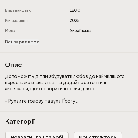
Видавництво
LEGO
Рік видання
2025
Мова
Українська
Всі параметри
Опис
Допоможіть дітям збудувати любов до наймилішого
персонажа в галактиці та додайте автентичні
аксесуари, щоб створити ігровий декор.
- Рухайте голову та вуха Ґроґу.
- Покажіть Ґроґу в його колисці або без неї.
- Повертайте регулятори, щоб керувати руками Ґроґу.
Категорії
У цікавому, інтуїтивно зрозумілому додатку LEGO®
Builder можна наближати, обертати в 3D та стежити за
Розваги, ігри та хобі
Конструктори