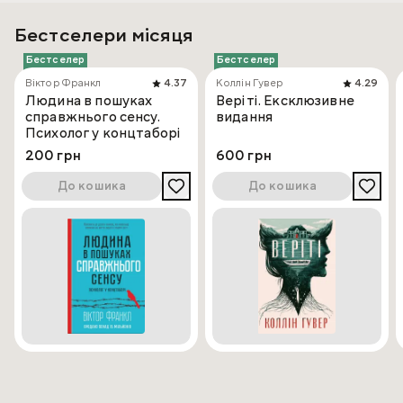
Бестселери місяця
Бестселер
Бестселер
Віктор Франкл
4.37
Коллін Гувер
4.29
Людина в пошуках
Веріті. Ексклюзивне
справжнього сенсу.
видання
Психолог у концтаборі
200 грн
600 грн
До кошика
До кошика