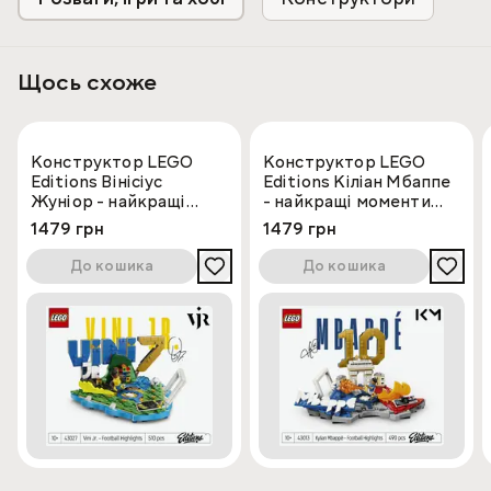
прогресом.
Набір містить 1048 деталі.
Щось схоже
Конструктор LEGO
Конструктор LEGO
Editions Вінісіус
Editions Кіліан Мбаппе
Жуніор - найкращі
- найкращі моменти
моменти футбольних
футбольних матчів
1479 грн
1479 грн
матчів
До кошика
До кошика