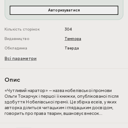
Авторизуватися
Кількість сторінок
304
Видавництво
Темпора
Обкладинка
Тверда
Всі параметри
Опис
«Чутливий наратор» — назва нобелівської промови
Ольги Токарчук і першої її книжки, опублікованої після
здобуття Нобелівської премії. Це збірка есеїв, у яких
авторка ділиться читацьким і глядацьким досвідом,
говорить про права тварин, вшановує внесок
перекладачів, міркує про роль подорожей і власну
творчість. Розповідає, як народжувались деякі з її