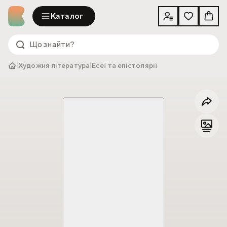
Каталог
|
Художня література
|
Есеї та епістолярії