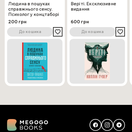
Людина в пошуках
Веріті. Ексклюзивне
справжнього сенсу.
видання
Психолог у концтаборі
200 грн
600 грн
До кошика
До кошика