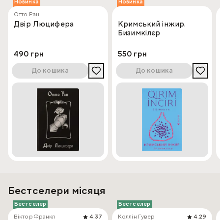
Новинка
Новинка
Отто Ран
Двір Люцифера
Кримський інжир.
Бизимкілєр
490 грн
550 грн
До кошика
До кошика
Бестселери місяця
Бестселер
Бестселер
Віктор Франкл
4.37
Коллін Гувер
4.29