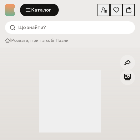
Каталог
|
Розваги, ігри та хобі
|
Пазли