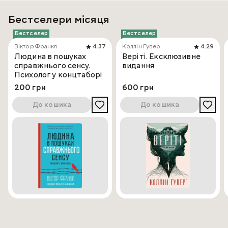
Бестселери місяця
Бестселер
Бестселер
Віктор Франкл
4.37
Коллін Гувер
4.29
Людина в пошуках
Веріті. Ексклюзивне
справжнього сенсу.
видання
Психолог у концтаборі
200 грн
600 грн
До кошика
До кошика