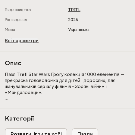
Видавництво
TREFL
Рік видання
2026
Мова
Українська
Всі параметри
Опис
Пазл Trefl Star Wars Грогу колекція 1000 елементів —
прекрасна головоломка для дітей і дорослих, для
шанувальників серіалу фільмів «Зоряні війни» і
«Мандалорець».
Пазл збирається з 1000 елементів у велику картину з
зображенням героїв серіалу Мандалорець.
Категорії
Висока якість досягається завдяки використанню
щільного картону та спеціального шару, що не відбиває
Розваги, ігри та хобі
Пазли
світло.