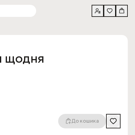
н щодня
До кошика