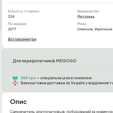
Кількість сторінок
Видавництво
224
Методика
Рік видання
Мова
,
2017
Іспанська
Українська
Всі параметри
Для передплатників MEGOGO
360 грн
— спеціальна ціна зі знижкою
Безкоштовна доставка по Україні у відділення 
Опис
Самовчитель для початківців, побудований за новим 