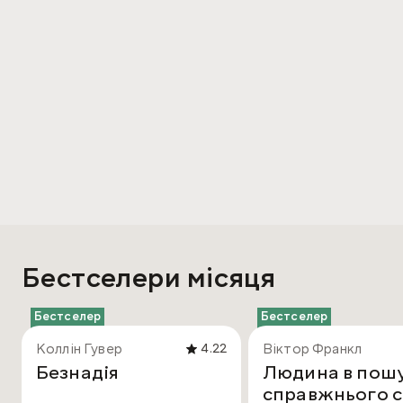
Бестселери місяця
Бестселер
Бестселер
Коллін Гувер
Віктор Франкл
4.22
Безнадія
Людина в пош
справжнього с