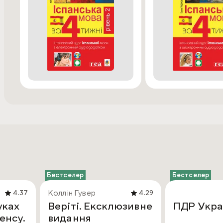
Бестселер
Бестселер
Коллін Гувер
4.37
4.29
уках
Веріті. Ексклюзивне
ПДР Укра
енсу.
видання