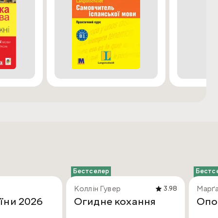
Бестселер
Бестс
Коллін Гувер
Марґа
3.98
їни 2026
Огидне кохання
Опо