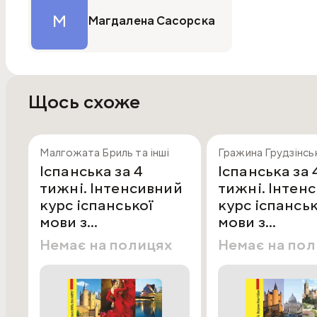
М
Магдалена Сасорска
Щось схоже
Малгожата Бриль та інші
Гражина Грудзінськ
Іспанська за 4
Іспанська за 
тижні. Інтенсивний
тижні. Інтен
курс іспанської
курс іспанськ
мови з
мови з
електронним
електронни
Немає на полицях
Немає на по
аудіододатком.
аудіододатк
Рівень 2