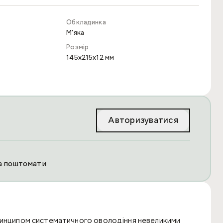
Обкладинка
М'яка
Розмір
145x215x12 мм
Авторизуватися
та поштомати
принципом систематичного оволодіння невеликими