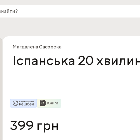
Магдалена Сасорска
Іспанська 20 хвили
399 грн