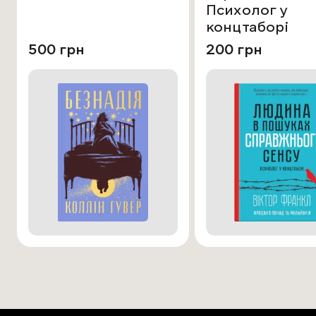
Психолог у
концтаборі
500 грн
200 грн