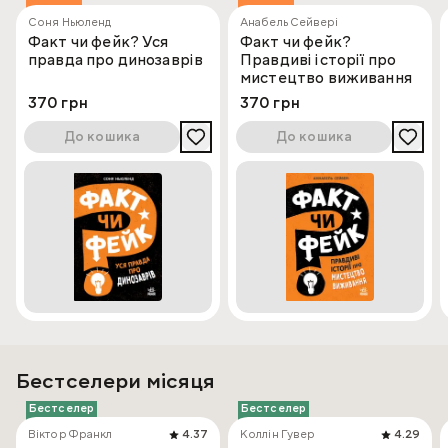
Соня Ньюленд
Анабель Сейвері
Факт чи фейк? Уся
Факт чи фейк?
правда про динозаврів
Правдиві історії про
мистецтво виживання
370 грн
370 грн
До кошика
До кошика
Бестселери місяця
Бестселер
Бестселер
Віктор Франкл
4.37
Коллін Гувер
4.29