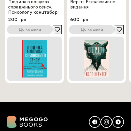
Людина в пошуках
Веріті. Ексклюзивне
справжнього сенсу.
видання
Психолог у концтаборі
200 грн
600 грн
До кошика
До кошика