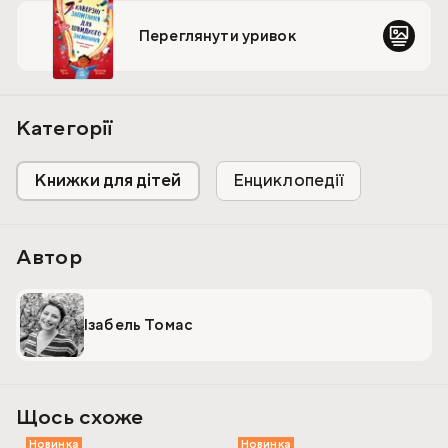
Тут знайдуться прості, дотепні, науково обґрунтовані
відповіді на все! Від історії та біології до таємниць
Переглянути уривок
космосу — книжка стимулює цікавість до науки й
допоможе дорослим відповісти на всі каверзні
запитання дітей.
Категорії
Книжки для дітей
Енциклопедії
Автор
Ізабель Томас
Щось схоже
Новинка
Новинка