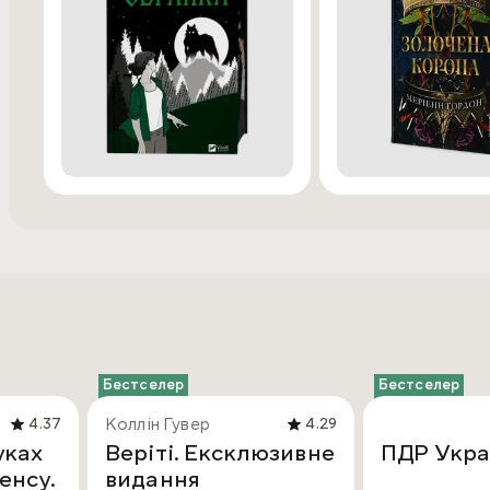
Бестселер
Бестселер
Коллін Гувер
4.37
4.29
уках
Веріті. Ексклюзивне
ПДР Укра
енсу.
видання