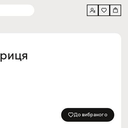
ариця
До вибраного