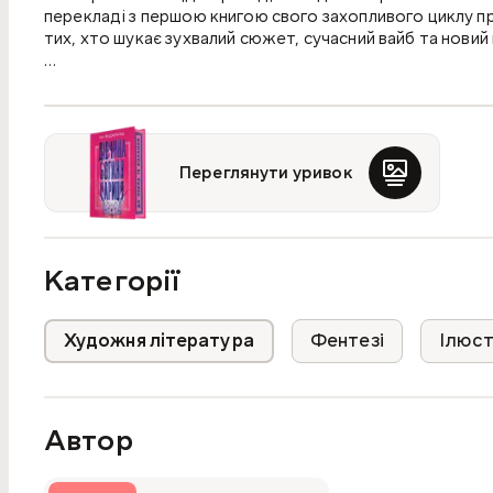
перекладі з першою книгою свого захопливого циклу пр
тих, хто шукає зухвалий сюжет, сучасний вайб та новий 
У світі богів, де панували могутні сили, Персефона бу
жорстокий цар Підземного світу і не змусив стати йо
настільки великим, що вона в розпачі почала нищити вс
Справжня історія набагато цікавіша.
Переглянути уривок
Персефону не викрадали, вона сама стрибнула в пекло. 
перевагу вогню підземного світу. І тепер їй потрібно 
царства мертвих, щоб він допоміг улаштувати переворо
байдуже, що ви вже в пеклі.
Категорії
Художня література
Фентезі
Ілюст
Автор