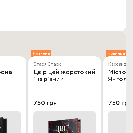
Новинка
Новинка
Стася Старк
Кассандра
рона
Двір цей жорстокий
Місто В
і чарівний
Янголів
750 грн
750 грн