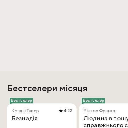
Бестселери місяця
Бестселер
Бестселер
Коллін Гувер
Віктор Франкл
4.22
Безнадія
Людина в пош
справжнього с