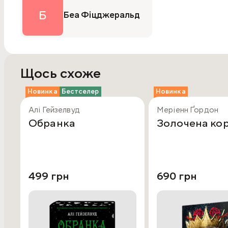
Б
Беа Фіцджеральд
Щось схоже
Новинка
Бестселер
Новинка
Алі Гейзелвуд
Меріенн Ґордон
Обранка
Золочена ко
499 грн
690 грн