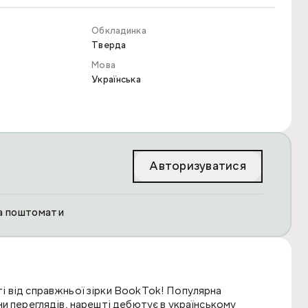
Обкладинка
Тверда
Мова
Українська
Авторизуватися
та поштомати
і від справжньої зірки BookTok! Популярна
и переглядів, нарешті дебютує в українському