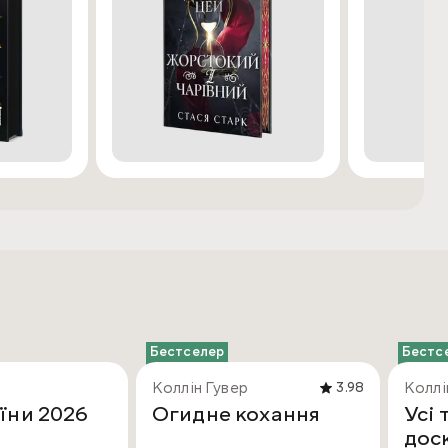
Бестселер
Бестс
Коллін Гувер
Коллі
3.98
їни 2026
Огидне кохання
Усі 
дос