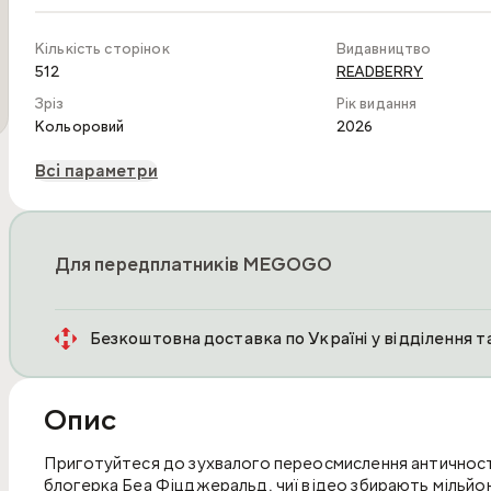
Кількість сторінок
Видавництво
512
READBERRY
Зріз
Рік видання
Кольоровий
2026
Всі параметри
Для передплатників MEGOGO
Безкоштовна доставка по Україні у відділення 
Опис
Приготуйтеся до зухвалого переосмислення античност
блогерка Беа Фіцджеральд, чиї відео збирають мільйон