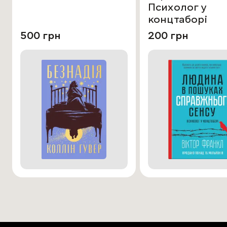
Психолог у
концтаборі
500 грн
200 грн