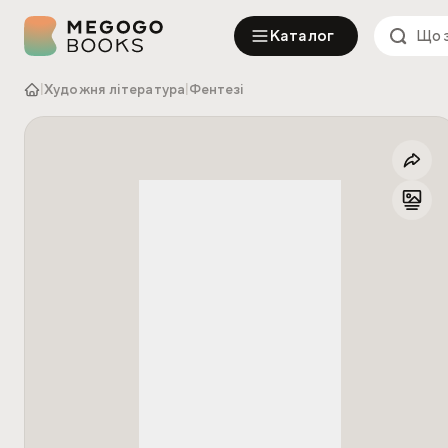
Каталог
|
Художня література
|
Фентезі