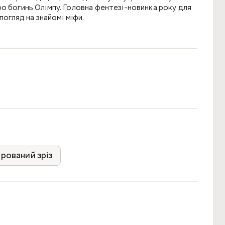
о богинь Олімпу. Головна фентезі-новинка року для
погляд на знайомі міфи.
ла лише пішаком. Аж поки бідолашну не викрав
го нареченою. Горе Деметри, матері Персефони, було
е живе на Землі. Повірили? Це казка для смертних.
Відмовилася бути іграшкою в руках богів і віддала
вмовити зарозумілого та спокусливого правителя
т на Олімпі. Наслідки смертельно небезпечні, і
рований зріз