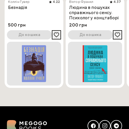
Коллін Гувер
4.22
Віктор Франкл
4.37
Безнадія
Людина в пошуках
справжнього сенсу.
Психолог у концтаборі
500 грн
200 грн
До кошика
До кошика