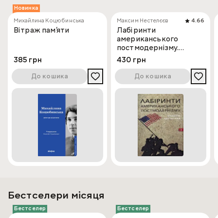
Новинка
Михайлина Коцюбинська
Максим Нестелєєв
4.66
Вітраж пам’яти
Лабіринти
американського
постмодернізму.
Перший том
385 грн
430 грн
До кошика
До кошика
Бестселери місяця
Бестселер
Бестселер