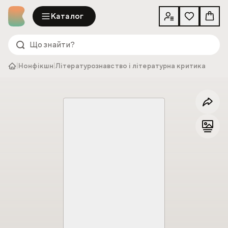
Каталог
|
Нонфікшн
|
Літературознавство і літературна критика