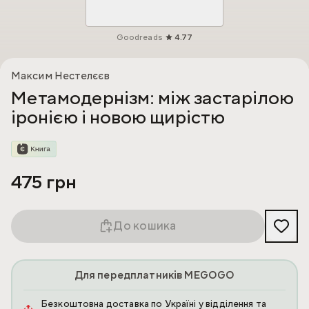
Goodreads
4.77
Максим Нестелєєв
Метамодернізм: між застарілою
іронією і новою щирістю
475 грн
До кошика
Для передплатників MEGOGO
Безкоштовна доставка по Україні у відділення та