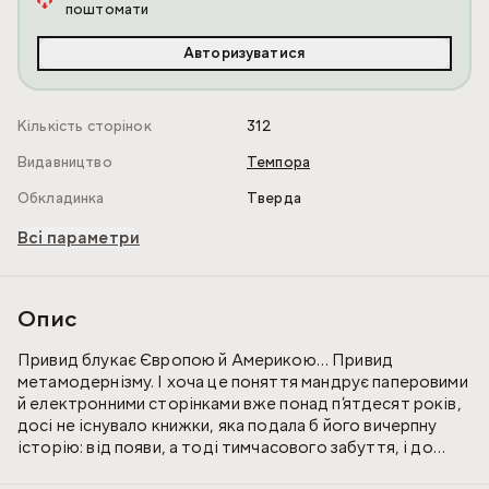
поштомати
Авторизуватися
Кількість сторінок
312
Видавництво
Темпора
Обкладинка
Тверда
Всі параметри
Опис
Привид блукає Європою й Америкою… Привид
метамодернізму. І хоча це поняття мандрує паперовими
й електронними сторінками вже понад п’ятдесят років,
досі не існувало книжки, яка подала б його вичерпну
історію: від появи, а тоді тимчасового забуття, і до
поновленого інтересу, а там і популярності. Крім