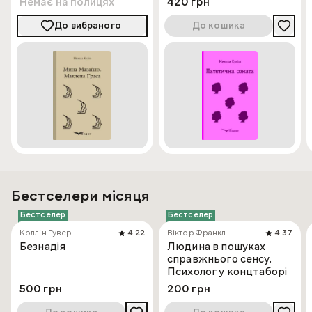
Немає на полицях
420 грн
До вибраного
До кошика
Бестселери місяця
Бестселер
Бестселер
Коллін Гувер
4.22
Віктор Франкл
4.37
Безнадія
Людина в пошуках
справжнього сенсу.
Психолог у концтаборі
500 грн
200 грн