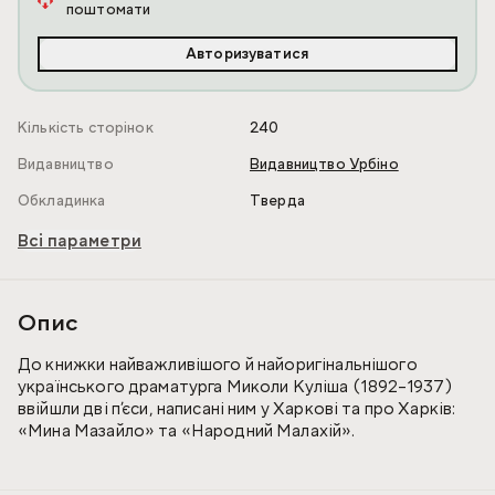
поштомати
Авторизуватися
Кількість сторінок
240
Видавництво
Видавництво Урбіно
Обкладинка
Тверда
Всі параметри
Опис
До книжки найважливішого й найоригінальнішого
українського драматурга Миколи Куліша (1892–1937)
ввійшли дві п’єси, написані ним у Харкові та про Харків:
«Мина Мазайло» та «Народний Малахій».
Це найсильніші твори письменника, у яких змальовано