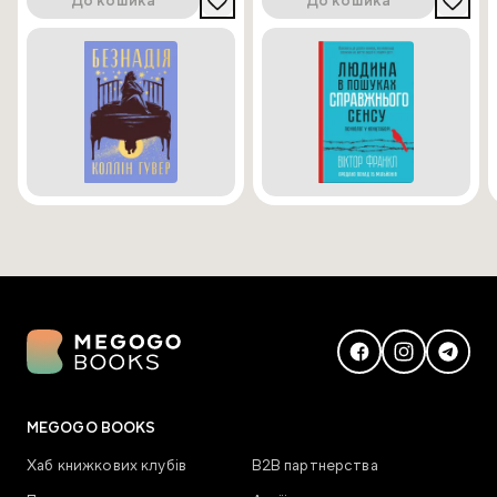
До кошика
До кошика
MEGOGO BOOKS
Хаб книжкових клубів
В2В партнерства