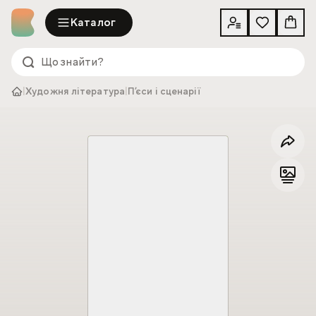
Каталог
|
Художня література
|
Пʼєси і сценарії