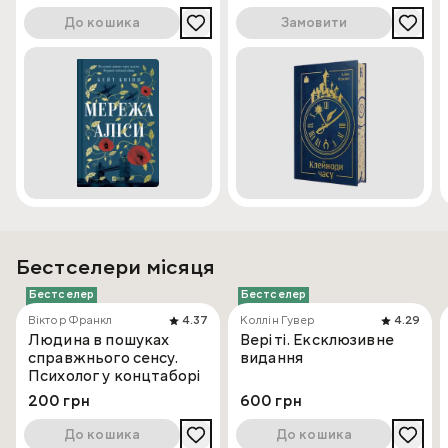
До кошика
Замовити
Бестселери місяця
Бестселер
Бестселер
Віктор Франкл
4.37
Коллін Гувер
4.29
Людина в пошуках
Веріті. Ексклюзивне
справжнього сенсу.
видання
Психолог у концтаборі
200 грн
600 грн
До кошика
До кошика