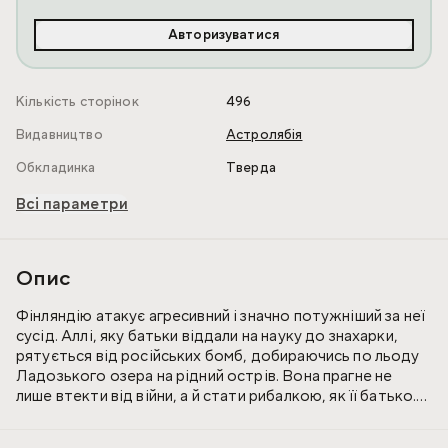
Авторизуватися
Кількість сторінок
496
Видавництво
Астролябія
Обкладинка
Тверда
Всі параметри
Опис
Фінляндію атакує агресивний і значно потужніший за неї
сусід. Аллі, яку батьки віддали на науку до знахарки,
рятується від російських бомб, добираючись по льоду
Ладозького озера на рідний острів. Вона прагне не
лише втекти від війни, а й стати рибалкою, як її батько.
Та війна усе змінює — її рідну Карелію окуповує
жорстокий ворог, а вона разом з родиною мусить