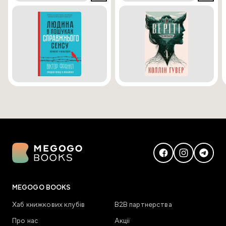
MEGOGO BOOKS
Хаб книжкових клубів
В2В партнерства
Про нас
Акції