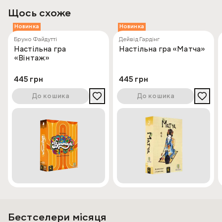
Щось схоже
Новинка
Новинка
Бруно Файдутті
Дейвід Гардінг
Настільна гра
Настільна гра «Матча»
«Вінтаж»
445 грн
445 грн
До кошика
До кошика
Бестселери місяця