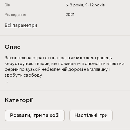
,
Вік
6-8 років
9-12 років
Рік видання
2021
Всі параметри
Опис
Захоплююча стратегічна гра, в якій кожен гравець
керує групою тварин, він повинен їм допомогти втекти з
ферми по вузькій небезпечній дорозі на галявину і
здобути свободу.
Гра містить: 6 сегментів ігрового поля, стартова
картка-ферма, фінішна картка-галявина, 112 карток із
зображенням символів, 30 фішок-тварин, правила гри.
Категорії
Розваги, ігри та хобі
Настільні ігри