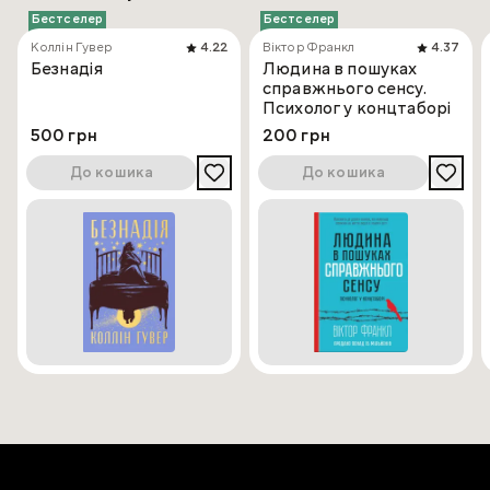
Бестселер
Бестселер
Коллін Гувер
4.22
Віктор Франкл
4.37
Безнадія
Людина в пошуках
справжнього сенсу.
Психолог у концтаборі
500 грн
200 грн
До кошика
До кошика