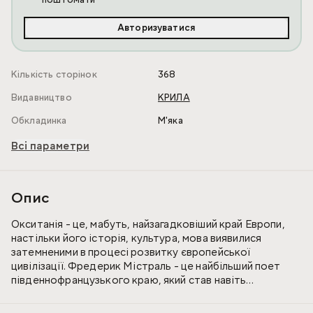
поштомати
Авторизуватися
Кількість сторінок
368
Видавництво
КРИЛА
Обкладинка
М'яка
Всі параметри
Опис
Окситанія - це, мабуть, найзагадковіший край Европи,
настільки його історія, культура, мова виявилися
затемненими в процесі розвитку європейської
цивілізації. Фредерик Містраль - це найбільший поет
південнофранцузького краю, який став навіть
Нобелівським лавреатом, пишучи своєю рідною мовою.
Ця книга спогадів присвячена його дитинству в рідному