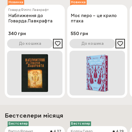
Новинка
Новинка
Говард Філіпс Лавкрафт
Наближення до
Моє перо – це крило
Говарда Лавкрафта
птаха
340 грн
550 грн
До кошика
До кошика
Бестселери місяця
Бестселер
Бестселер
Віктор Франкл
4.37
Коллін Гувер
4.29