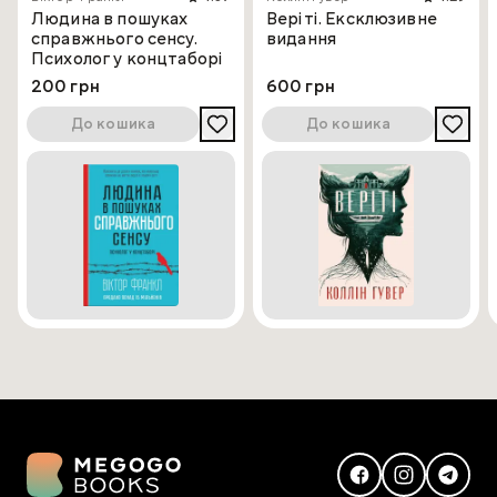
Людина в пошуках
Веріті. Ексклюзивне
справжнього сенсу.
видання
Психолог у концтаборі
200 грн
600 грн
До кошика
До кошика