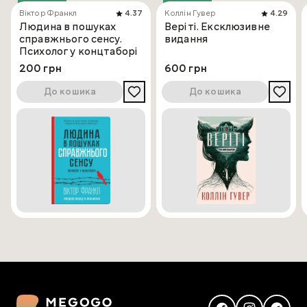
Віктор Франкл
4.37
Коллін Гувер
4.29
Людина в пошуках
Веріті. Ексклюзивне
справжнього сенсу.
видання
Психолог у концтаборі
200 грн
600 грн
До кошика
До кошика