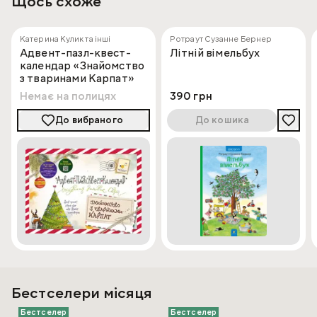
Щось схоже
Катерина Кулик та інші
Ротраут Сузанне Бернер
Адвент-пазл-квест-
Літній вімельбух
календар «Знайомство
з тваринами Карпат»
Немає на полицях
390 грн
До вибраного
До кошика
Бестселери місяця
Бестселер
Бестселер