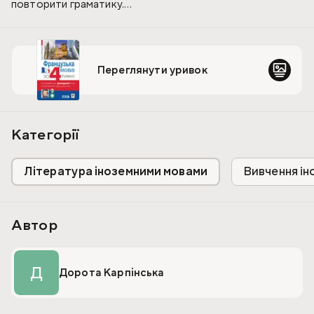
повторити граматику.
До посібника додається аудіододаток із записами всіх
діалогів.
Переглянути уривок
Категорії
Література іноземними мовами
Вивчення ін
Автор
Д
Дорота Карпінська