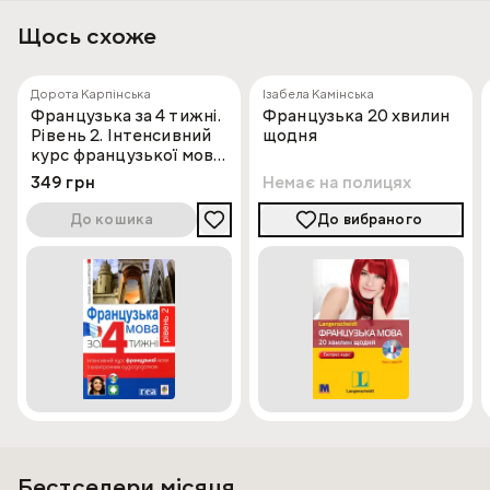
Щось схоже
Дорота Карпінська
Ізабела Камінська
Французька за 4 тижні.
Французька 20 хвилин
Рівень 2. Інтенсивний
щодня
курс французької мови
з електронним
349 грн
Немає на полицях
аудіододатком
До кошика
До вибраного
Бестселери місяця