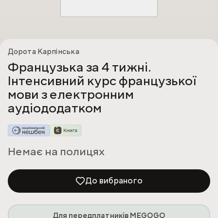
Дорота Карпінська
Французька за 4 тижні.
Інтенсивний курс французької
мови з електронним
аудіододатком
Немає на полицях
До вибраного
Для передплатників MEGOGO