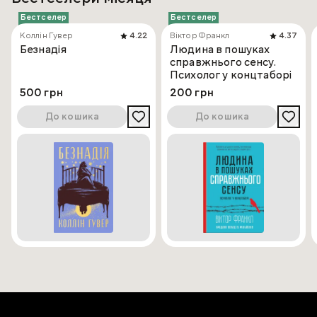
Бестселер
Бестселер
Коллін Гувер
4.22
Віктор Франкл
4.37
Безнадія
Людина в пошуках
справжнього сенсу.
Психолог у концтаборі
500 грн
200 грн
До кошика
До кошика