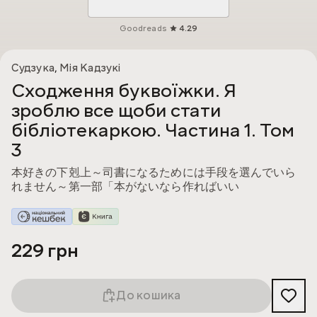
Goodreads
4.29
Судзука
,
Мія Кадзукі
Сходження буквоїжки. Я
зроблю все щоби стати
бібліотекаркою. Частина 1. Том
3
本好きの下剋上～司書になるためには手段を選んでいら
れません～第一部「本がないなら作ればいい
229 грн
До кошика