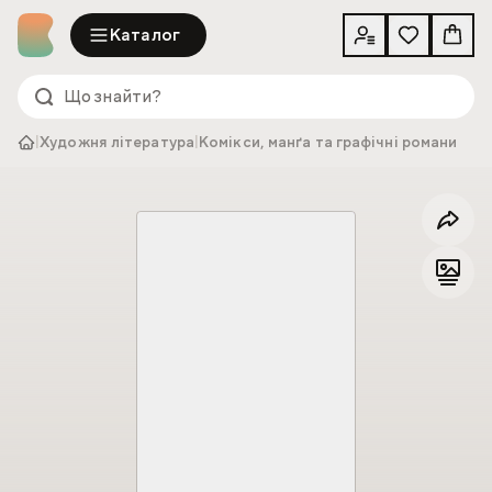
Каталог
|
Художня література
|
Комікси, манґа та графічні романи