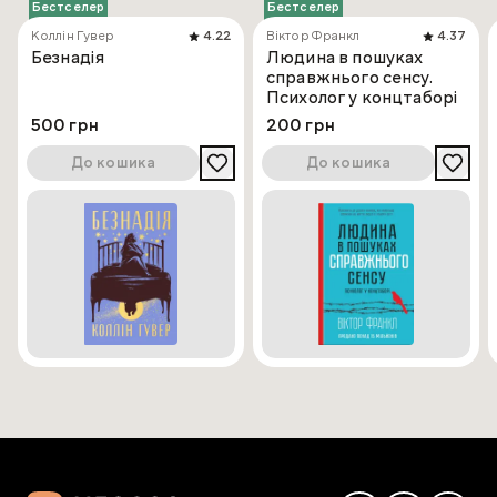
Бестселер
Бестселер
Коллін Гувер
4.22
Віктор Франкл
4.37
Безнадія
Людина в пошуках
справжнього сенсу.
Психолог у концтаборі
500 грн
200 грн
До кошика
До кошика