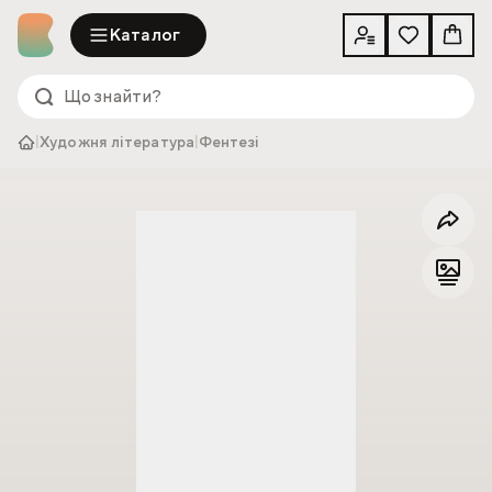
Каталог
|
Художня література
|
Фентезі