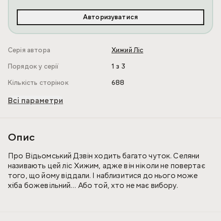
Авторизуватися
Серія автора
Хижий Ліс
Порядок у серії
1 з 3
Кількість сторінок
688
Всі параметри
Опис
Про Відьомський Дзвін ходить багато чуток. Селяни
називають цей ліс Хижим, адже він ніколи не повертає
того, що йому віддали. І наблизитися до нього може
хіба божевільний… Або той, хто не має вибору.
Мейвіт Бронвік знає: крізь туманний лабіринт дерев
краще не пхатися. Та зрештою обставини приводять її