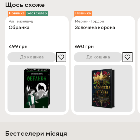
Щось схоже
Новинка
Бестселер
Новинка
Алі Гейзелвуд
Меріенн Ґордон
Обранка
Золочена корона
499 грн
690 грн
До кошика
До кошика
Бестселери місяця