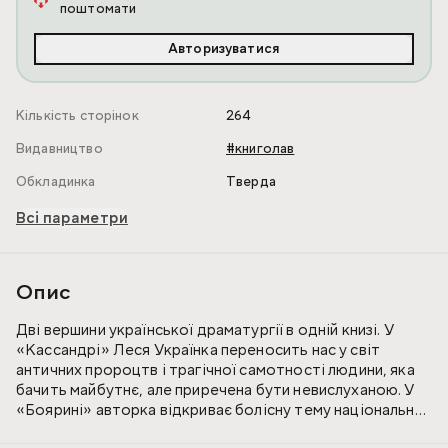
поштомати
Авторизуватися
Кількість сторінок
264
Видавництво
#книголав
Обкладинка
Тверда
Всі параметри
Опис
Дві вершини української драматургії в одній книзі. У
«Кассандрі» Леся Українка переносить нас у світ
античних пророцтв і трагічної самотності людини, яка
бачить майбутнє, але приречена бути невислуханою. У
«Боярині» авторка відкриває болісну тему національної
гідності та вибору між свободою і рабством.