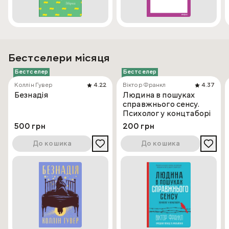
Бестселери місяця
Бестселер
Бестселер
Коллін Гувер
4.22
Віктор Франкл
4.37
Безнадія
Людина в пошуках
справжнього сенсу.
Психолог у концтаборі
500 грн
200 грн
До кошика
До кошика