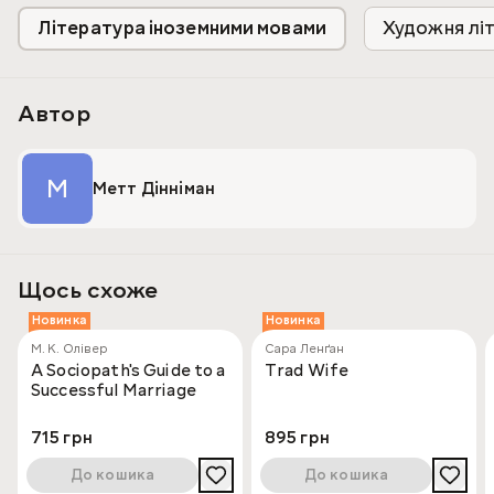
abandoned. An undead circus trawls the ruins. Murdered
Література іноземними мовами
Художня лі
women rain from the sky. An ancient spell is finally ready
to reveal its dark purpose. Can Carl and Donut solve the
mystery in time? And can Carl finally find some pants?
Автор
М
Метт Дінніман
Щось схоже
Новинка
Новинка
М. К. Олівер
Сара Ленґан
A Sociopath's Guide to a
Trad Wife
Successful Marriage
715 грн
895 грн
До кошика
До кошика