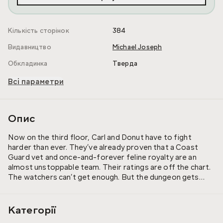
Кількість сторінок
384
Видавництво
Michael Joseph
Обкладинка
Тверда
Всі параметри
Опис
Now on the third floor, Carl and Donut have to fight
harder than ever. They’ve already proven that a Coast
Guard vet and once-and-forever feline royalty are an
almost unstoppable team. Their ratings are off the chart.
The watchers can’t get enough. But the dungeon gets
more dangerous each day, and now there’s a whole new
problem to deal with. Quests. They call it the Over City. A
sprawling, once-thriving metropolis devastated by a
Категорії
mysterious calamity. But these streets are far from