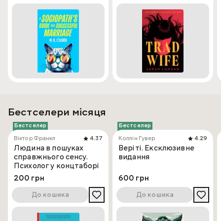
Бестселери місяця
Бестселер
Бестселер
Віктор Франкл
4.37
Коллін Гувер
4.29
Людина в пошуках
Веріті. Ексклюзивне
справжнього сенсу.
видання
Психолог у концтаборі
200 грн
600 грн
До кошика
До кошика