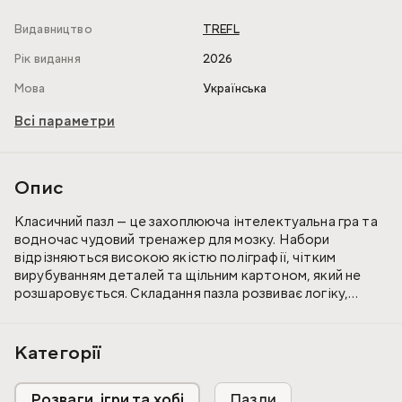
Видавництво
TREFL
Рік видання
2026
Мова
Українська
Всі параметри
Опис
Класичний пазл — це захоплююча інтелектуальна гра та
водночас чудовий тренажер для мозку. Набори
відрізняються високою якістю поліграфії, чітким
вирубуванням деталей та щільним картоном, який не
розшаровується. Складання пазла розвиває логіку,
уважність до деталей та дрібну моторику. Готову
роботу можна скріпити клеєм і перетворити на стильну
картину для інтер'єру.
Категорії
Розваги, ігри та хобі
Пазли