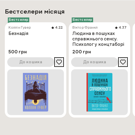
Бестселери місяця
Бестселер
Бестселер
Коллін Гувер
4.22
Віктор Франкл
4.37
Безнадія
Людина в пошуках
справжнього сенсу.
Психолог у концтаборі
500 грн
200 грн
До кошика
До кошика