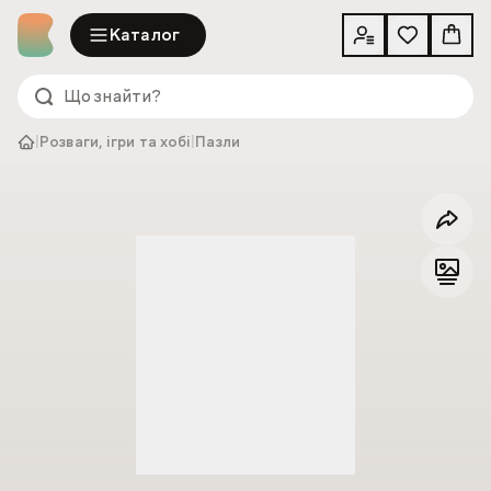
Каталог
|
Розваги, ігри та хобі
|
Пазли