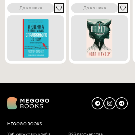
До кошика
До кошика
MEGOGO BOOKS
Хаб книжкових клубів
В2В партнерства