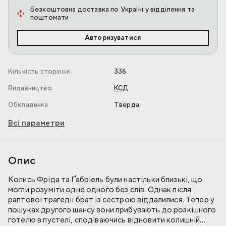
Безкоштовна доставка по Україні у відділення та
поштомати
Авторизуватися
Кількість сторінок
336
Видавництво
КСД
Обкладинка
Тверда
Всі параметри
Опис
Колись Фріда та Ґабріель були настільки близькі, що
могли розуміти одне одного без слів. Однак після
раптової трагедії брат із сестрою віддалилися. Тепер у
пошуках другого шансу вони прибувають до розкішного
готелю в пустелі, сподіваючись відновити колишній