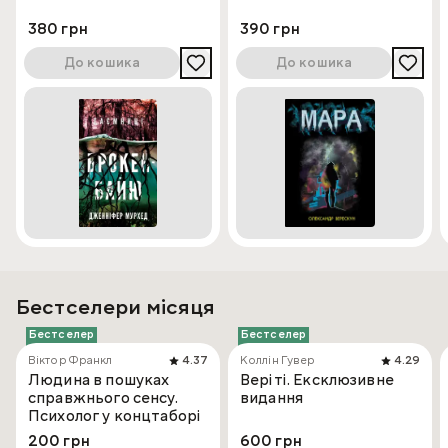
380 грн
390 грн
До кошика
До кошика
Бестселери місяця
Бестселер
Бестселер
Віктор Франкл
4.37
Коллін Гувер
4.29
Людина в пошуках
Веріті. Ексклюзивне
справжнього сенсу.
видання
Психолог у концтаборі
200 грн
600 грн