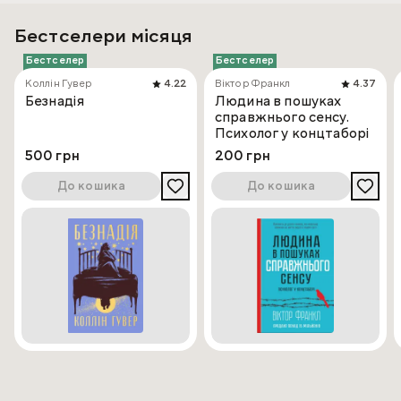
Бестселери місяця
Бестселер
Бестселер
Коллін Гувер
4.22
Віктор Франкл
4.37
Безнадія
Людина в пошуках
справжнього сенсу.
Психолог у концтаборі
500 грн
200 грн
До кошика
До кошика