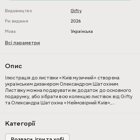
Видавництво
Gifty
Рік видання
2026
Мова
Українська
Всі параметри
Опис
Ілюстрація до листівки «Київ музичний» створена
українським дизанером Олександром Шатохіним.
Листівку можна подарувати як додаток до основного
подарунку, або зібрати всю колекцію листівок від Gifty
та Олександра Шатохіна «Неймовірний Київ»,
присвячену столиці України у якості окремого презента
з Києва.
Категорії
Київ музичний — про музику великого міста, від вуличних
музикантів до джазових оркестрів у ботанічному саду,
Розваги, ігри та хобі