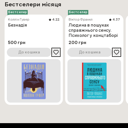
Бестселери місяця
Бестселер
Бестселер
Коллін Гувер
4.22
Віктор Франкл
4.37
Безнадія
Людина в пошуках
справжнього сенсу.
Психолог у концтаборі
500 грн
200 грн
До кошика
До кошика