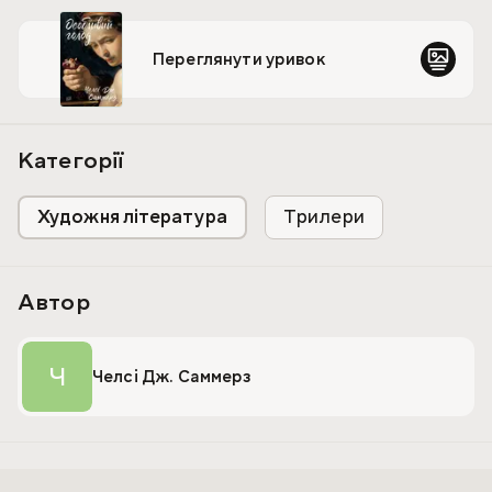
чорного гумору, феміністського маніфесту та сатири на
фудкультуру, яку вже називають «Американським
Переглянути уривок
психопатом» у жіночому виконанні.
Категорії
Художня література
Трилери
Автор
Ч
Челсі Дж. Саммерз