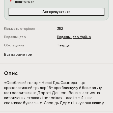
поштомати
Авторизуватися
Кількість сторінок
352
Видавництво
Видавництво Урбіно
Обкладинка
Тверда
Всі параметри
Опис
«Особливий голод» Челсі Дж. Саммерз – це
провокативний трилер 18+ про блискучу й безжальну
гастрокритикиню Дороті Деніелз. Вона знається на
витончених стравах і чоловіках… але і те, й інше
споживає буквально. Сповідь Дороті, яку вона пише у
в’язниці, звідки не вийде на волю ніколи за свого життя,
вражає та шокує. Це вибухова й неоднозначна суміш