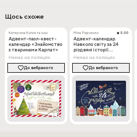
акрилові фарби, пензлик, пластиковий кратер, фон для
кратера, зірочки, люмінофор, додаткові картонні
Щось схоже
елементи (місяцехід, космонавт, супутник).
Катерина Кулик та інші
Міла Радченко
5.00
Адвент-пазл-квест-
Адвент-календар.
календар «Знайомство
Навколо світу за 24
з тваринами Карпат»
різдвяні історії.
Книжка-карта-квест
Немає на полицях
Немає на полицях
До вибраного
До вибраного