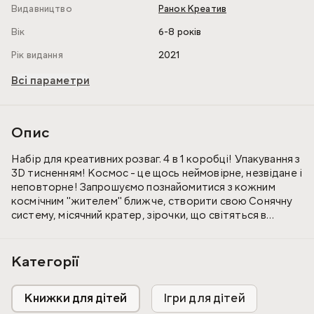
Видавництво
Ранок Креатив
Вік
6-8 років
Рік видання
2021
Всі параметри
Опис
Набір для креативних розваг. 4 в 1 коробці! Упакування з
3D тисненням! Космос - це щось неймовірне, незвідане і
неповторне! Запрошуємо познайомитися з кожним
космічним "жителем" ближче, створити свою Сонячну
систему, місячний кратер, зірочки, що світяться в
темряві. Набір містить все необхідне для креативних
розваг.
Категорії
Комплектація: розвага №1 «Сонячна система», розвага
№2 «Місячний кратер», розвага №3 «Сяючі зірки»,
Книжки для дітей
Ігри для дітей
мініенциклопедія про Сонячну систему, кульки-планети,
двосторонній скотч, основа для Сонячної системи,