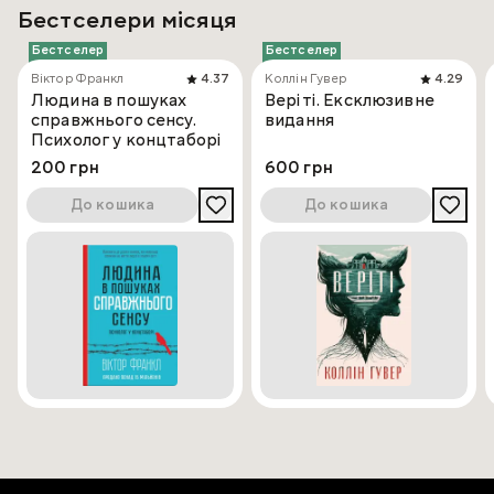
Бестселери місяця
Бестселер
Бестселер
Віктор Франкл
4.37
Коллін Гувер
4.29
Людина в пошуках
Веріті. Ексклюзивне
справжнього сенсу.
видання
Психолог у концтаборі
200 грн
600 грн
До кошика
До кошика