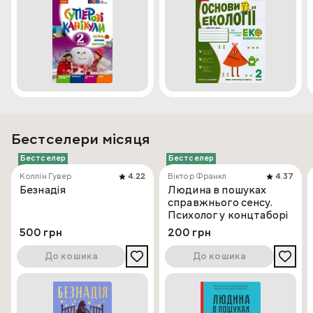
Бестселери місяця
Бестселер
Бестселер
Коллін Гувер
4.22
Віктор Франкл
4.37
Безнадія
Людина в пошуках
справжнього сенсу.
Психолог у концтаборі
500 грн
200 грн
До кошика
До кошика