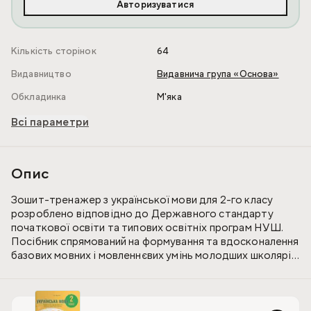
Авторизуватися
Кількість сторінок
64
Видавництво
Видавнича група «Основа»
Обкладинка
М'яка
Всі параметри
Опис
Зошит-тренажер з української мови для 2-го класу
розроблено відповідно до Державного стандарту
початкової освіти та типових освітніх програм НУШ.
Посібник спрямований на формування та вдосконалення
базових мовних і мовленнєвих умінь молодших школярів.
У цьому посібнику подано основні орфографічні
правила, що вивчаються в 2-му класі та завдання щодо