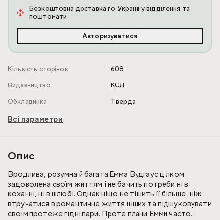
Безкоштовна доставка по Україні у відділення та
поштомати
Авторизуватися
Кількість сторінок
608
Видавництво
КСД
Обкладинка
Тверда
Всі параметри
Опис
Вродлива, розумна й багата Емма Вудгаус цілком
задоволена своїм життям і не бачить потреби ні в
коханні, ні в шлюбі. Однак ніщо не тішить її більше, ніж
втручатися в романтичне життя інших та підшуковувати
своїм протеже гідні пари. Проте плани Емми часто