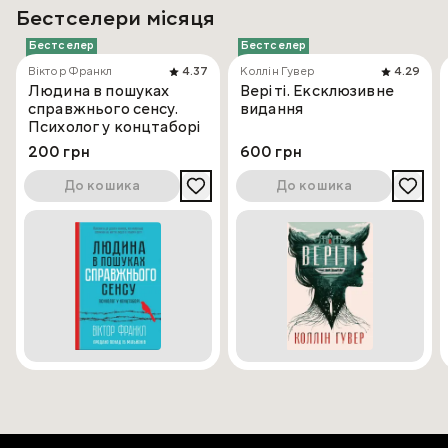
Бестселери місяця
Бестселер
Бестселер
Віктор Франкл
4.37
Коллін Гувер
4.29
Людина в пошуках
Веріті. Ексклюзивне
справжнього сенсу.
видання
Психолог у концтаборі
200 грн
600 грн
До кошика
До кошика