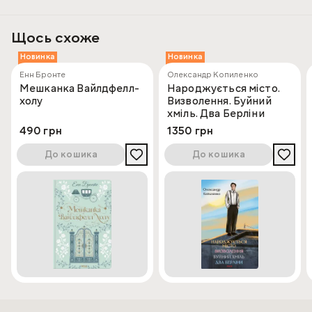
Щось схоже
Новинка
Новинка
Енн Бронте
Олександр Копиленко
Мешканка Вайлдфелл-
Народжується місто.
холу
Визволення. Буйний
хміль. Два Берліни
490 грн
1350 грн
До кошика
До кошика