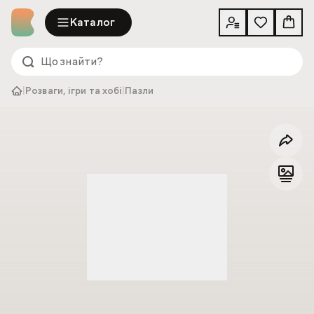
Каталог
|
Розваги, ігри та хобі
|
Пазли