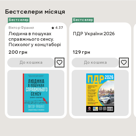
Бестселери місяця
Бестселер
Бестселер
Віктор Франкл
4.37
Людина в пошуках
ПДР України 2026
справжнього сенсу.
Психолог у концтаборі
200 грн
129 грн
До кошика
До кошика