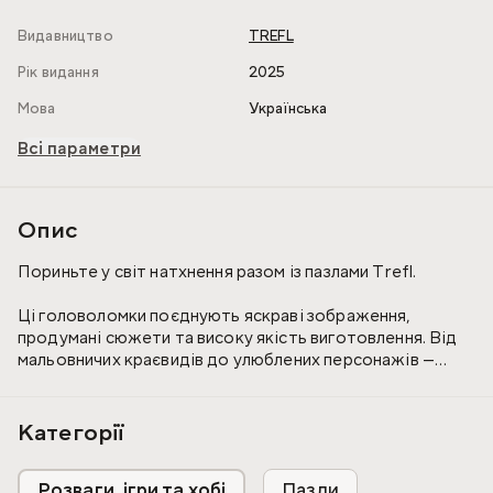
Видавництво
TREFL
Рік видання
2025
Мова
Українська
Всі параметри
Опис
Пориньте у світ натхнення разом із пазлами Trefl.
Ці головоломки поєднують яскраві зображення,
продумані сюжети та високу якість виготовлення. Від
мальовничих краєвидів до улюблених персонажів —
завжди знайдеться картинка, яка захопить і дітей, і
дорослих.
Категорії
Складання пазлів допомагає розвивати пам'ять,
уважність, дрібну моторику та терпіння, дарує спокій і
Розваги, ігри та хобі
Пазли
радість від створення завершеної картини власними