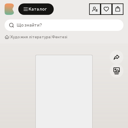
Каталог
|
Художня література
|
Фентезі