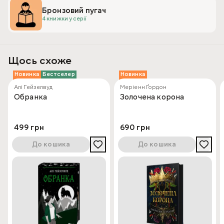
Бронзовий пугач
4 книжки у серії
Щось схоже
Новинка
Бестселер
Новинка
Алі Гейзелвуд
Меріенн Ґордон
Обранка
Золочена корона
499 грн
690 грн
До кошика
До кошика