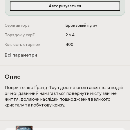
Авторизуватися
Серія автора
Бронзовий пугач
Порядок у серії
2 з 4
Кількість сторінок
400
Всі параметри
Опис
Попри те, що Ґранд-Таун досі не оговтався після подій
річної давнини й намагається повернути місту звичне
життя, долаючи наслідки пошкодження великого
кристалу та побутову кризу.
Леона Клауда, який лише почав звикати до своєї
бронзової правиці та сил провідника, наказом «Великої
Ложі» відправляють на іспит другорангових — попри