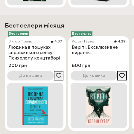
Бестселери місяця
Бестселер
Бестселер
Віктор Франкл
4.37
Коллін Гувер
4.29
Людина в пошуках
Веріті. Ексклюзивне
справжнього сенсу.
видання
Психолог у концтаборі
200 грн
600 грн
До кошика
До кошика