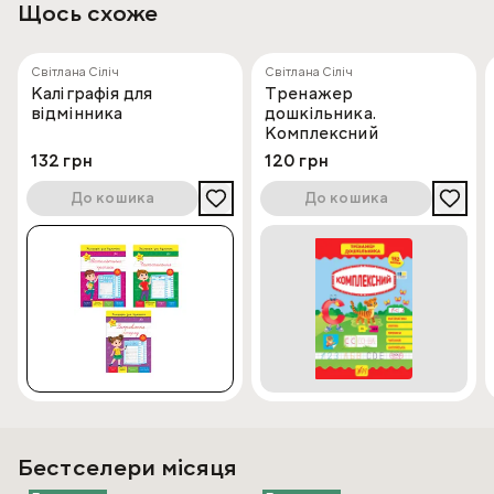
Щось схоже
Світлана Сіліч
Світлана Сіліч
Каліграфія для
Тренажер
відмінника
дошкільника.
Комплексний
132 грн
120 грн
До кошика
До кошика
Бестселери місяця