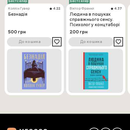
Бестселер
Бестселер
Коллін Гувер
4.22
Віктор Франкл
4.37
Безнадія
Людина в пошуках
справжнього сенсу.
Психолог у концтаборі
500 грн
200 грн
До кошика
До кошика