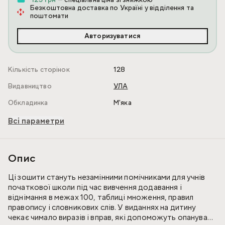
123 грн
— спеціальна ціна зі знижкою
Безкоштовна доставка по Україні у відділення та
поштомати
Авторизуватися
Кількість сторінок
128
Видавництво
УЛА
Обкладинка
М'яка
Всі параметри
Опис
Ці зошити стануть незамінними помічниками для учнів
початкової школи під час вивчення додавання і
віднімання в межах 100, таблиці множення, правил
правопису і словникових слів. У виданнях на дитину
чекає чимало виразів і вправ, які допоможуть опанувати