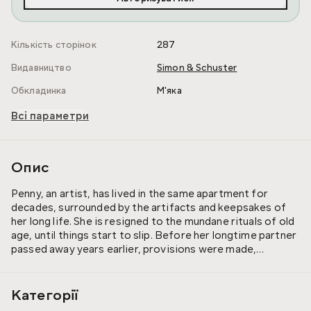
Кількість сторінок
287
Видавництво
Simon & Schuster
Обкладинка
М'яка
Всі параметри
Опис
Penny, an artist, has lived in the same apartment for
decades, surrounded by the artifacts and keepsakes of
her long life. She is resigned to the mundane rituals of old
age, until things start to slip. Before her longtime partner
passed away years earlier, provisions were made,
unbeknownst to her, for a room in a unique long-term care
residence, where Penny finds herself after one too many
“incidents.”
Категорії