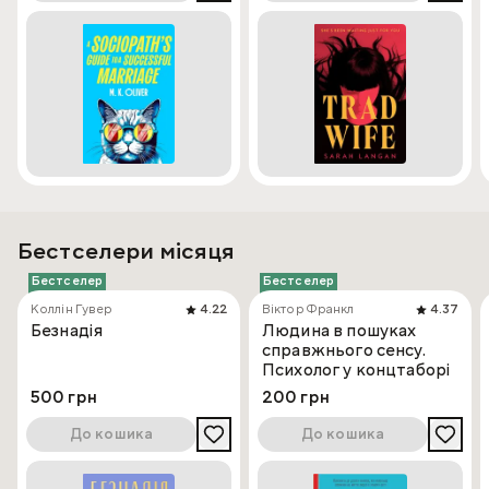
Бестселери місяця
Бестселер
Бестселер
Коллін Гувер
4.22
Віктор Франкл
4.37
Безнадія
Людина в пошуках
справжнього сенсу.
Психолог у концтаборі
500 грн
200 грн
До кошика
До кошика