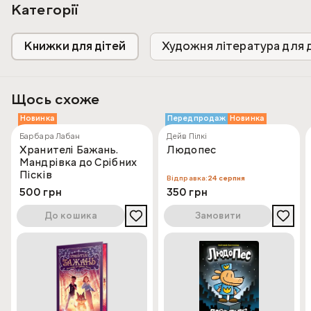
Категорії
Книжки для дітей
Художня література для 
Щось схоже
Новинка
Передпродаж
Новинка
Барбара Лабан
Дейв Пілкі
Хранителі Бажань.
Людопес
Мандрівка до Срібних
Пісків
Відправка:
24 серпня
500 грн
350 грн
До кошика
Замовити