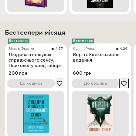
Бестселери місяця
Бестселер
Бестселер
Віктор Франкл
4.37
Коллін Гувер
4.29
Людина в пошуках
Веріті. Ексклюзивне
справжнього сенсу.
видання
Психолог у концтаборі
200 грн
600 грн
До кошика
До кошика