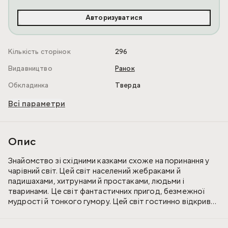
Авторизуватися
Кількість сторінок
296
Видавництво
Ранок
Обкладинка
Тверда
Всі параметри
Опис
Знайомство зі східними казками схоже на поринання у
чарівний світ. Цей світ населений жебраками й
падишахами, хитрунами й простаками, людьми і
тваринами. Це світ фантастичних пригод, безмежної
мудрості й тонкого гумору. Цей світ гостинно відкриває
свої розкішні простори перед новим поколінням юних
читачів.