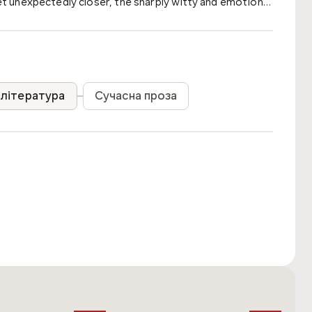
 unexpectedly closer, the sharply witty and emotion-
erabilities for the first time.
література
Сучасна проза