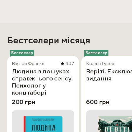
Бестселери місяця
Бестселер
Бестселер
Віктор Франкл
Коллін Гувер
4.37
Людина в пошуках
Веріті. Ексклю
справжнього сенсу.
видання
Психолог у
концтаборі
200 грн
600 грн