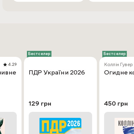
Бестселер
Бестселер
Коллін Гувер
4.29
зивне
ПДР України 2026
Огидне к
129 грн
450 грн