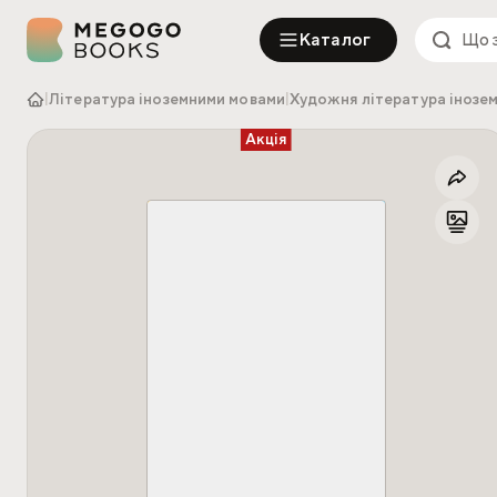
Каталог
|
Література іноземними мовами
|
Художня література інозе
Акція