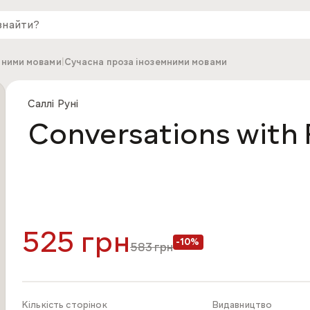
мними мовами
|
Сучасна проза іноземними мовами
Саллі Руні
Conversations with 
525 грн
-10%
583
грн
Кількість сторінок
Видавництво