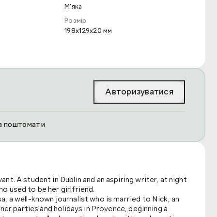
М'яка
Розмір
198x129x20 мм
Авторизуватися
та поштомати
t. A student in Dublin and an aspiring writer, at night
o used to be her girlfriend.
, a well-known journalist who is married to Nick, an
nner parties and holidays in Provence, beginning a