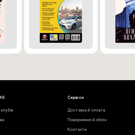
KS
Сервіси
 клубів
Доставка й оплата
ва
Повернення й обмін
Контакти