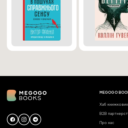
MEGOGO BOO
Хаб книжкових
В2В партнерст
Про нас