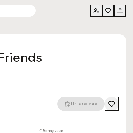
Friends
До кошика
Обкладинка