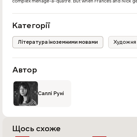
complex menage-a-quatre. But when Frances and Nick get
averse Frances is forced to honestly confront her own vuln
Категорії
Література іноземними мовами
Художня 
Автор
Саллі Руні
Щось схоже