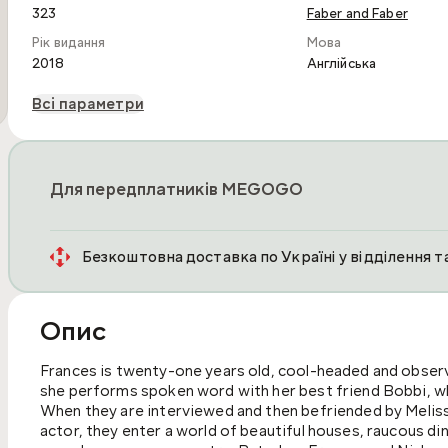
323
Faber and Faber
Рік видання
Мова
2018
Англійська
Всі параметри
Для передплатників MEGOGO
Безкоштовна доставка по Україні у відділення 
Опис
Frances is twenty-one years old, cool-headed and observan
she performs spoken word with her best friend Bobbi, wh
When they are interviewed and then befriended by Melissa
actor, they enter a world of beautiful houses, raucous di