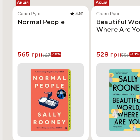
Акція
Акція
Саллі Руні
Саллі Руні
3.81
Normal People
Beautiful Wor
Where Are Y
565 грн
528 грн
-10%
-10%
627
586