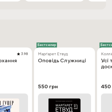
Бестселер
Бестс
Марґарет Етвуд
Коллі
3.98
охання
Оповідь Служниці
Усі 
дос
550 грн
450