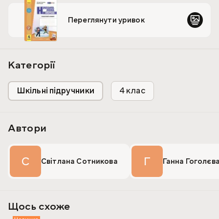
елемтарному рівні. Для учнів 4-х класів закладів
середньої освіти й вчителів німецької мови.
Переглянути уривок
Категорії
Шкільні підручники
4 клас
Автори
С
Г
Світлана Сотникова
Ганна Гоголєв
Щось схоже