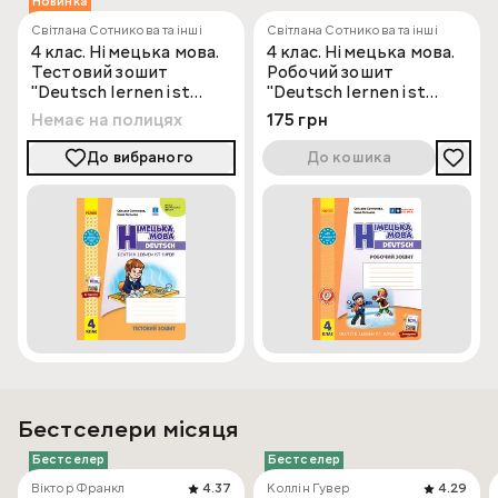
Новинка
Світлана Сотникова та інші
Світлана Сотникова та інші
4 клас. Німецька мова.
4 клас. Німецька мова.
Тестовий зошит
Робочий зошит
"Deutsch lernen ist
"Deutsch lernen ist
super!"
super!"
Немає на полицях
175 грн
До вибраного
До кошика
Бестселери місяця
Бестселер
Бестселер
Віктор Франкл
4.37
Коллін Гувер
4.29