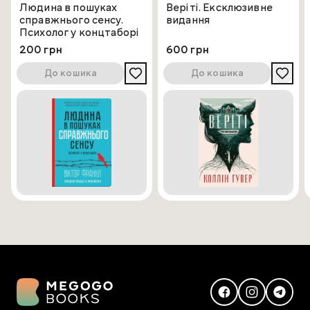
Людина в пошуках
Веріті. Ексклюзивне
справжнього сенсу.
видання
Психолог у концтаборі
200 грн
600 грн
До кошика
До кошика