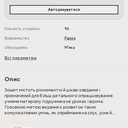
Авторизуватися
Кількість сторінок
96
Видавництво
Ранок
Обкладинка
М'яка
Всі параметри
Опис
Зошит містить різноманітні й цікаві завдання і
призначений для більш детального опрацьовування
учнями матеріалу підручника на уроках і вдома.
Головною метою видання є розвиток таких
комунікативних умінь, як сприймання на слух, усне й
писемне продукування, усна взаємодія, завдяки яким
діти зможуть здійснювати іншомовне спілкування на