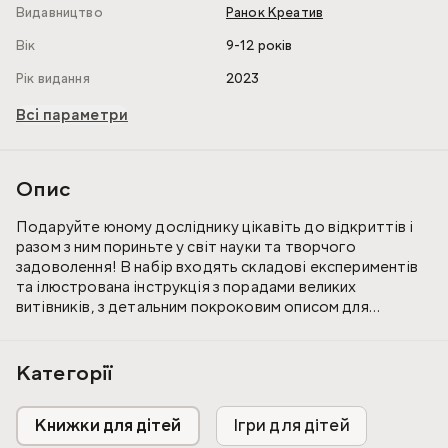
Видавництво
Ранок Креатив
Вік
9-12 років
Рік видання
2023
Всі параметри
Опис
Подаруйте юному досліднику цікавіть до відкриттів і
разом з ним пориньте у світ науки та творчого
задоволення! В набір входять складові експериментів
та ілюстрована інструкція з порадами великих
витівників, з детальним покроковим описом для
виконання дослідів.
Рекомендовано дітям:
Категорії
- молодшого шкільного віку
- середнього шкільного віку
Книжки для дітей
Ігри для дітей
Набiр мiстить: