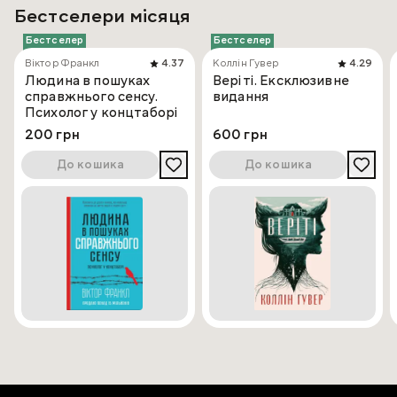
Бестселери місяця
Бестселер
Бестселер
Віктор Франкл
4.37
Коллін Гувер
4.29
Людина в пошуках
Веріті. Ексклюзивне
справжнього сенсу.
видання
Психолог у концтаборі
200 грн
600 грн
До кошика
До кошика